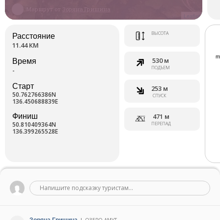
Маршрут от
Зоряна Гришина
Leaflet
ВЫСОТА
Расстояние
11.44 КМ
530 м
Время
ПОДЪЕМ
-
Старт
253 м
50.762766386N
СПУСК
136.450688839E
Финиш
471 м
50.810409364N
ПЕРЕПАД
136.399265528E
Напишите подсказку туристам...