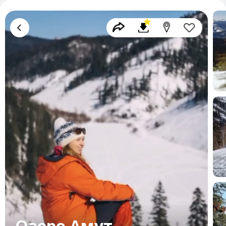
Озеро Амут