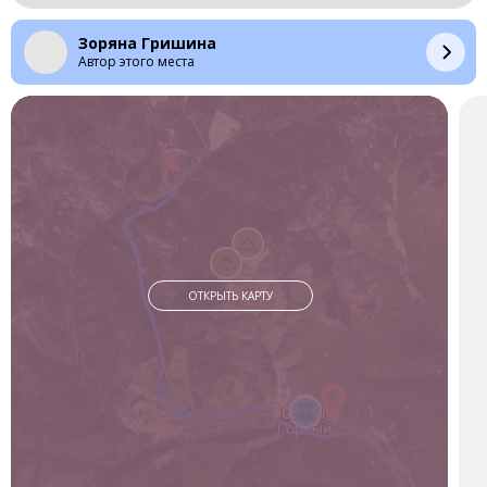
сказке. Озеро Амут по праву считается жемчужиной
Хабаровского края. Ведь оно входит в пятерку красивейших
Зоряна Гришина
озер России.
Автор этого места
Первым местом, куда мы отправились, была гора Лысая.
Подъем проходит в окружении стройных сосен, с которых
огромными гроздьями свисают шишки. Это очень красиво! А
еще большая красота ждала нас наверху. От вида
заснеженных вершин хребта Мяочан просто захватывало
дух. А поскольку погода в этот день была ясная и
солнечная, то вдали был виден хребет Баджал.
На обратном пути мы зашли на гору Кулуар, с которой
открываются великолепные виды на заснеженные склоны,
вдоль и поперек исполосованные любителями
ОТКРЫТЬ КАРТУ
экстремальных видов спорта. Ну, а дальше было само
озеро. Конечно, его голубые воды в эту пору закованы в
ледяной панцирь, но от этого оно не менее красивое. Я
сидела посередине озера и сама себе завидовала. Сбылась
моя мечта.
И все это мы смогли уложить в один день. И вечером,
полная впечатлений, я уже была в поезде в Хабаровск с
мечтами о новых путешествиях и мыслями о том, сколько
еще красивых мест есть в нашем крае.