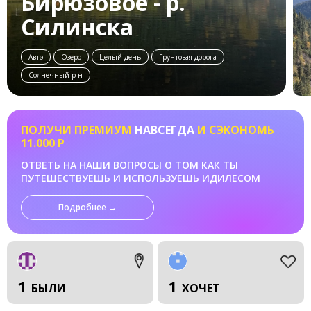
Бирюзовое - р.
Силинска
Авто
Озеро
Целый день
Грунтовая дорога
Солнечный р-н
ПОЛУЧИ ПРЕМИУМ
НАВСЕГДА
И СЭКОНОМЬ
11.000 Р
ОТВЕТЬ НА НАШИ ВОПРОСЫ О ТОМ КАК ТЫ
ПУТЕШЕСТВУЕШЬ И ИСПОЛЬЗУЕШЬ ИДИЛЕСОМ
Подробнее →
1
1
БЫЛИ
ХОЧЕТ