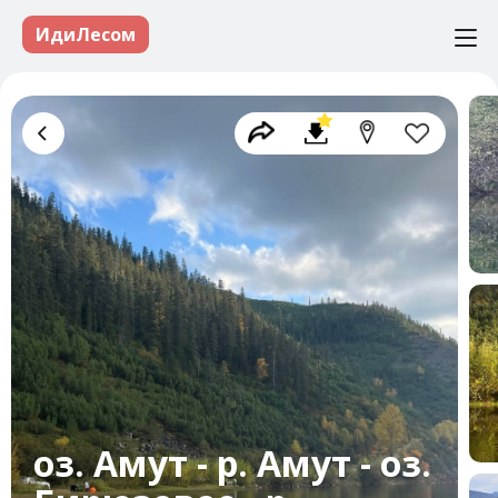
ИдиЛесом
оз. Амут - р. Амут - оз.