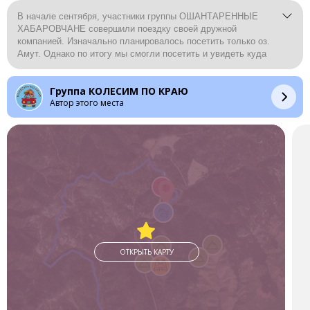
В начале сентября, участники группы ОШАНТАРЕННЫЕ
ХАБАРОВЧАНЕ совершили поездку своей дружной
компанией. Изначально планировалось посетить только оз.
Амут. Однако по итогу мы смогли посетить и увидеть куда
большее число интересных мест....
Группа КОЛЕСИМ ПО КРАЮ
Отчет о поездке:
Автор этого места
https://dzen.ru/a/aM6T0JCR_Ci2wwv_
ОТКРЫТЬ КАРТУ