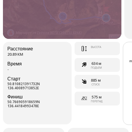
Маршрут от
Группа КОЛЕСИМ ПО КРАЮ
Leaflet
ВЫСОТА
Расстояние
20.89 КМ
634 м
Время
ПОДЪЕМ
-
Старт
885 м
50.810821391732N
СПУСК
136.40089713852E
Финиш
575 м
50.766905918659N
ПЕРЕПАД
136.44184993478E