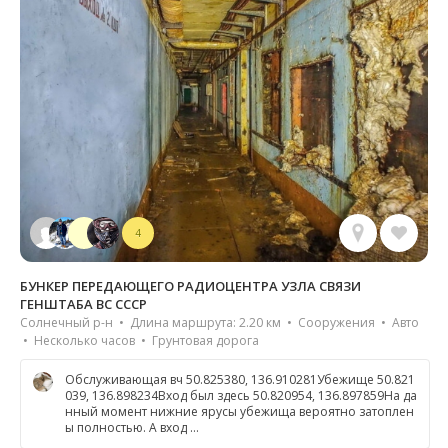
4
БУНКЕР ПЕРЕДАЮЩЕГО РАДИОЦЕНТРА УЗЛА СВЯЗИ
ГЕНШТАБА ВС СССР
Солнечный р-н • Длина маршрута: 2.20 км • Сооружения • Авто
• Несколько часов • Грунтовая дорога
Обслуживающая вч 50.825380, 136.910281Убежище 50.821
039, 136.898234Вход был здесь 50.820954, 136.897859На да
нный момент нижние ярусы убежища вероятно затоплен
ы полностью. А вход …