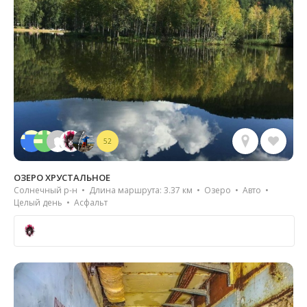
52
ОЗЕРО ХРУСТАЛЬНОЕ
Солнечный р-н • Длина маршрута: 3.37 км • Озеро • Авто •
Целый день • Асфальт