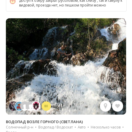
доступ к озеру закрыт русоловом, как снизу , так и сверху к
видовой, проезда нет, но пешком пройти можно
80
ВОДОПАД ВОЗЛЕ ГОРНОГО (СВЕТЛАНА)
Солнечный р-н • Водопад / Водоскат • Авто • Несколько часов •