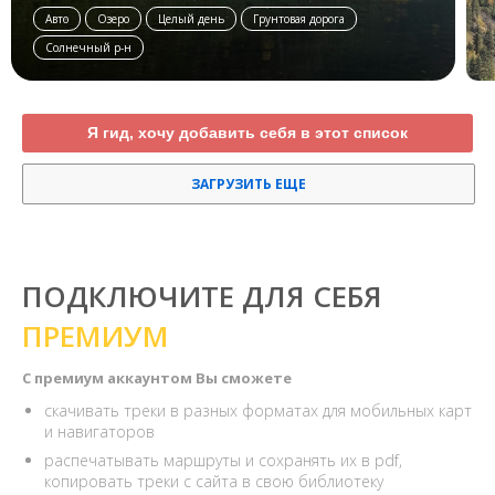
Авто
Озеро
Целый день
Грунтовая дорога
Солнечный р-н
Я гид, хочу добавить себя в этот список
ЗАГРУЗИТЬ ЕЩЕ
ПОДКЛЮЧИТЕ ДЛЯ СЕБЯ
ПРЕМИУМ
С премиум аккаунтом Вы сможете
скачивать треки в разных форматах для мобильных карт
и навигаторов
распечатывать маршруты и сохранять их в pdf,
копировать треки с сайта в свою библиотеку