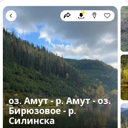
оз. Амут - р. Амут - оз.
Бирюзовое - р.
Силинска