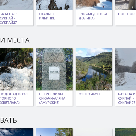
БАЗА НА Р.
СКАЛЫ В
ГЛК «МЕДВЕЖЬЯ
ПОС. ПОБ
СУКПАЙ -
ИЛЬИНКЕ
ДОЛИНА»
СУКПАЙ27
И МЕСТА
ВОДОПАД ВОЗЛЕ
ПЕТРОГЛИФЫ
ОЗЕРО АМУТ
БАЗА НА Р.
ГОРНОГО
СИКАЧИ-АЛЯНА
СУКПАЙ -
(СВЕТЛАНА)
(АМУРСКИЕ)
СУКПАЙ27
ЫВАТЬ