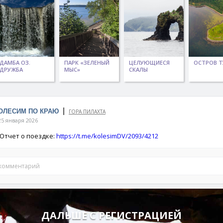
ДАМБА ОЗ.
ПАРК «ЗЕЛЕНЫЙ
ЦЕЛУЮЩИЕСЯ
ОСТРОВ 
ДРУЖБА
МЫС»
СКАЛЫ
|
КОЛЕСИМ ПО КРАЮ
ГОРА ПИЛАХТА
5 января 2026
. Отчет о поездке:
https://t.me/kolesimDV/2093/4212
 комментарий
ДАЛЬШЕ С РЕГИСТРАЦИЕЙ