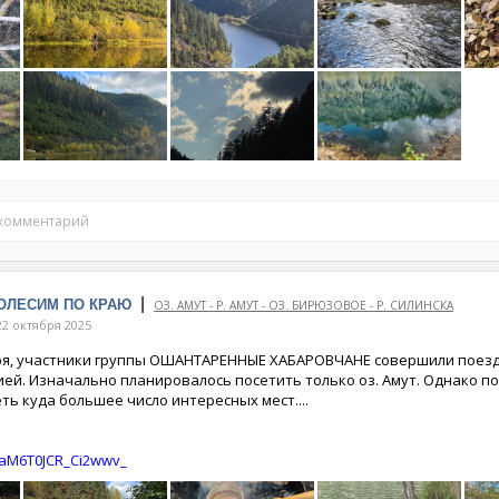
 комментарий
|
КОЛЕСИМ ПО КРАЮ
ОЗ. АМУТ - Р. АМУТ - ОЗ. БИРЮЗОВОЕ - Р. СИЛИНСКА
2 октября 2025
ря, участники группы ОШАНТАРЕННЫЕ ХАБАРОВЧАНЕ совершили поезд
ей. Изначально планировалось посетить только оз. Амут. Однако по
ть куда большее число интересных мест....
a/aM6T0JCR_Ci2wwv_