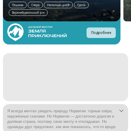
Пешком
Озеро
Несколько дней
Тропа
Верхнебуреинский р-н
Подробнее
Я всегда мечтал увидеть природу Норвегии: горные озёра,
окружённые скалами. Но Норвегия — достаточно дорогая и
далёкая страна, поэтому свою мечту я откладывал. Но
однажды друг предложил, как мне показалось, что-то вроде