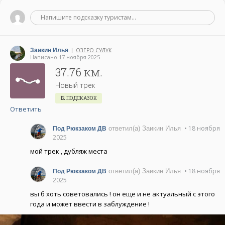
Хабаровском крае.
Напишите подсказку туристам...
Заикин Илья
ОЗЕРО СУЛУК
|
Написано 17 ноября 2025
37.76 км.
Новый трек
12 ПОДСКАЗОК
Ответить
• 18 ноября
ответил(а) Заикин Илья
Под Рюкзаком ДВ
2025
мой трек , дубляж места
• 18 ноября
ответил(а) Заикин Илья
Под Рюкзаком ДВ
2025
вы б хоть советовались ! он еще и не актуальный с этого
года и может ввести в заблуждение !