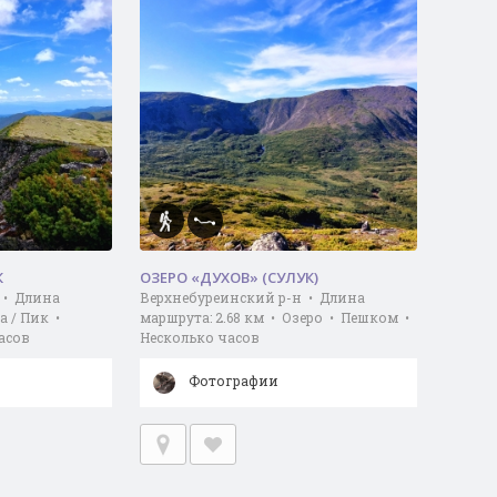
К
ОЗЕРО «ДУХОВ» (СУЛУК)
 • Длина
Верхнебуреинский р-н • Длина
а / Пик •
маршрута: 2.68 км • Озеро • Пешком •
асов
Несколько часов
Фотографии