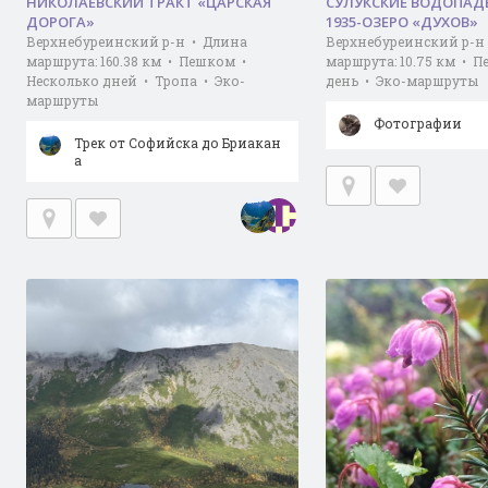
НИКОЛАЕВСКИЙ ТРАКТ «ЦАРСКАЯ
СУЛУКСКИЕ ВОДОПА
ДОРОГА»
1935-ОЗЕРО «ДУХОВ»
Верхнебуреинский р-н • Длина
Верхнебуреинский р-н
маршрута: 160.38 км • Пешком •
маршрута: 10.75 км • 
Несколько дней • Тропа • Эко-
день • Эко-маршруты
маршруты
Фотографии
Трек от Софийска до Бриакан
а