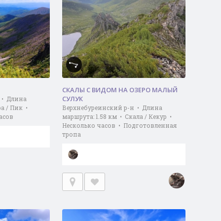
СКАЛЫ С ВИДОМ НА ОЗЕРО МАЛЫЙ
СУЛУК
 • Длина
ра / Пик •
Верхнебуреинский р-н • Длина
асов
маршрута: 1.58 км • Скала / Кекур •
Несколько часов • Подготовленная
тропа