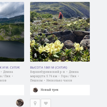
К И М. СУЛУК
ВЫСОТА 1861 М (СУЛУК)
 • Длина
Верхнебуреинский р-н • Длина
а / Пик •
маршрута: 5.76 км • Гора / Пик •
асов
Пешком • Несколько часов
Новый трек