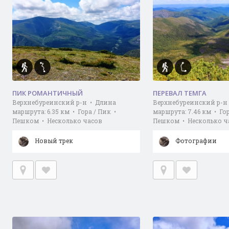
ПИК РОМАНТИЧНЫЙ
ПЕРЕВАЛ ТЕМГА
Верхнебуреинский р-н • Длина
Верхнебуреинский р-н
маршрута: 6.35 км • Гора / Пик •
маршрута: 7.46 км • Го
Пешком • Несколько часов
Пешком • Несколько ч
Новый трек
Фотографии