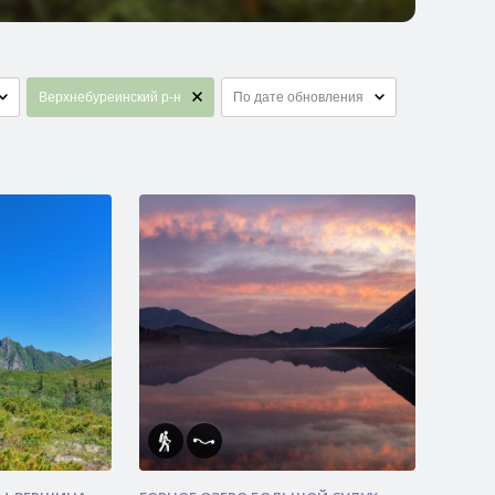
Верхнебуреинский р-н
По дате обновления