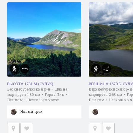
ВЫСОТА 1731 М (СУЛУК)
ВЕРШИНА 1670 Б. СУЛУ
Верхнебуреинский р-н • Длина
Верхнебуреинский р-н
маршрута: 1.80 км • Гора / Пик •
маршрута: 2.68 км • Гор
Пешком • Несколько часов
Пешком • Несколько ч
Новый трек