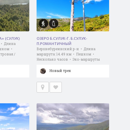
» (СУЛУК)
ОЗЕРО Б.СУЛУК-Г. Б.СУЛУК-
П.РОМАНТИЧНЫЙ
 • Длина
ешком •
Верхнебуреинский р-н • Длина
тровая /
маршрута: 14.49 км • Пешком •
Несколько часов • Эко-маршруты
Новый трек