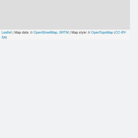
Leaflet
| Map data: ©
OpenStreetMap
,
SRTM
| Map style: ©
OpenTopoMap
(
CC-BY-
SA
)