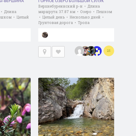
ДЫ-ВЕРШИНА
ГОРНОЕ ОЗЕРО БОЛЬШОЙ СУЛУК
Верхнебуреинский р-н • Длина
 • Длина
маршрута: 37.87 км • Озеро • Пешком
Пешком • Целый
• Целый день • Несколько дней •
Грунтовая дорога • Тропа
25