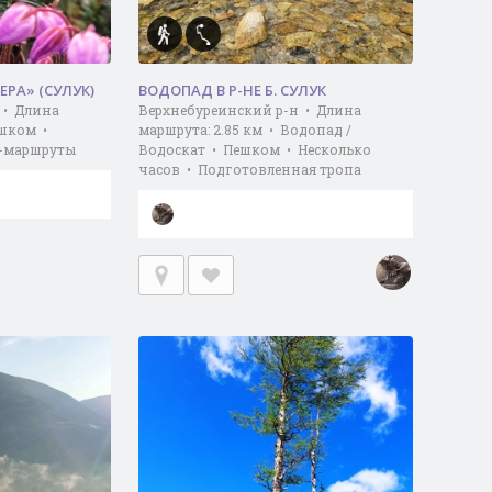
РА» (СУЛУК)
ВОДОПАД В Р-НЕ Б. СУЛУК
 • Длина
Верхнебуреинский р-н • Длина
ешком •
маршрута: 2.85 км • Водопад /
о-маршруты
Водоскат • Пешком • Несколько
часов • Подготовленная тропа