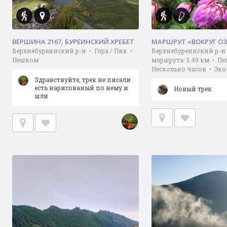
ВЕРШИНА 2167, БУРЕИНСКИЙ ХРЕБЕТ
МАРШРУТ «ВОКРУГ ОЗЕ
Верхнебуреинский р-н • Гора / Пик •
Верхнебуреинский р-н
Пешком
маршрута: 3.49 км • П
Несколько часов • Эк
Здравствуйте, трек не писали
есть нарисованый по нему и
Новый трек
шли