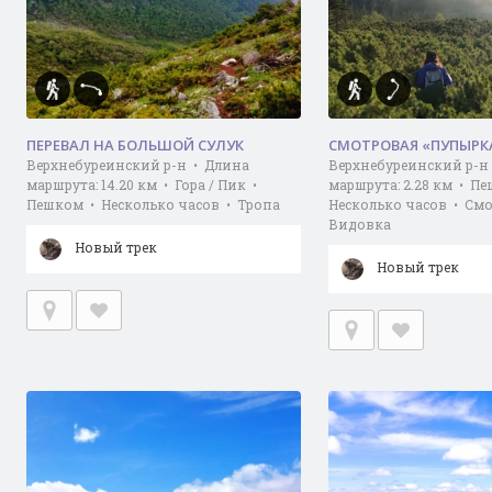
ПЕРЕВАЛ НА БОЛЬШОЙ СУЛУК
СМОТРОВАЯ «ПУПЫРКА
Верхнебуреинский р-н • Длина
Верхнебуреинский р-н
маршрута: 14.20 км • Гора / Пик •
маршрута: 2.28 км • П
Пешком • Несколько часов • Тропа
Несколько часов • Смо
Видовка
Новый трек
Новый трек