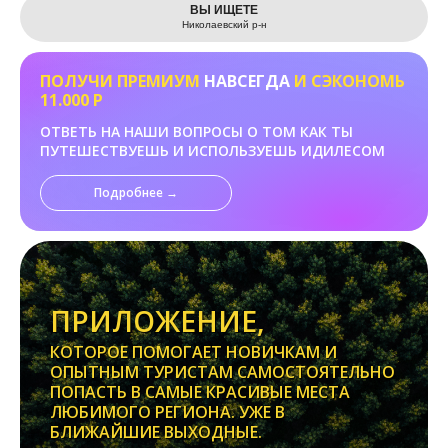
ВЫ ИЩЕТЕ
Николаевский р-н
ПОЛУЧИ ПРЕМИУМ
НАВСЕГДА
И СЭКОНОМЬ
11.000 Р
ОТВЕТЬ НА НАШИ ВОПРОСЫ О ТОМ КАК ТЫ
ПУТЕШЕСТВУЕШЬ И ИСПОЛЬЗУЕШЬ ИДИЛЕСОМ
Подробнее →
ПРИЛОЖЕНИЕ,
КОТОРОЕ ПОМОГАЕТ НОВИЧКАМ И
ОПЫТНЫМ ТУРИСТАМ САМОСТОЯТЕЛЬНО
ПОПАСТЬ В САМЫЕ КРАСИВЫЕ МЕСТА
ЛЮБИМОГО РЕГИОНА. УЖЕ В
БЛИЖАЙШИЕ ВЫХОДНЫЕ.