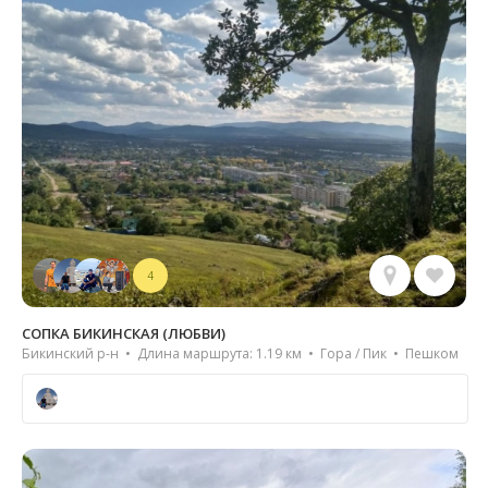
4
СОПКА БИКИНСКАЯ (ЛЮБВИ)
Бикинский р-н • Длина маршрута: 1.19 км • Гора / Пик • Пешком