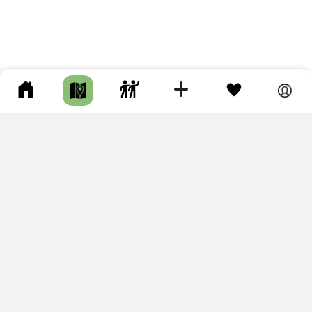
ПОДКЛЮЧИТЕ ДЛЯ СЕБЯ
ПРЕМИУМ
С премиум аккаунтом Вы сможете
скачивать треки в разных форматах для мобильных карт
и навигаторов
распечатывать маршруты и сохранять их в pdf,
копировать треки с сайта в свою библиотеку
наслаждаться сайтом без рекламы
помочь проекту и почувствовать себя лучше