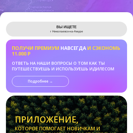
Leaflet
ВЫ ИЩЕТЕ
г Николаевск-на-Амуре
ПОЛУЧИ ПРЕМИУМ
НАВСЕГДА
И СЭКОНОМЬ
11.000 Р
ОТВЕТЬ НА НАШИ ВОПРОСЫ О ТОМ КАК ТЫ
ПУТЕШЕСТВУЕШЬ И ИСПОЛЬЗУЕШЬ ИДИЛЕСОМ
Подробнее →
ПРИЛОЖЕНИЕ,
КОТОРОЕ ПОМОГАЕТ НОВИЧКАМ И