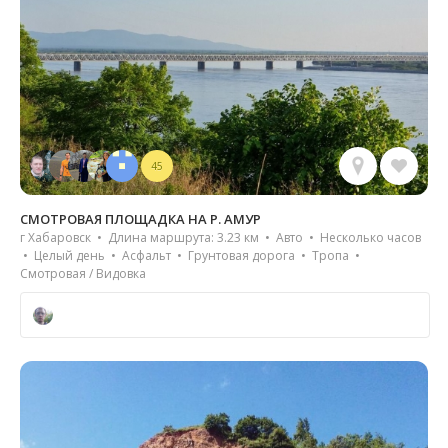
45
СМОТРОВАЯ ПЛОЩАДКА НА Р. АМУР
г Хабаровск • Длина маршрута: 3.23 км • Авто • Несколько часов
• Целый день • Асфальт • Грунтовая дорога • Тропа •
Смотровая / Видовка