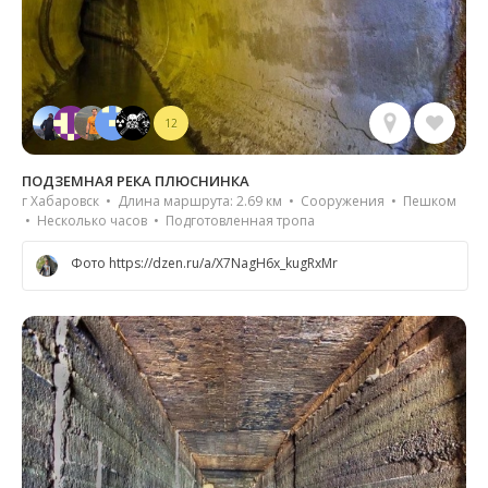
12
ПОДЗЕМНАЯ РЕКА ПЛЮСНИНКА
г Хабаровск • Длина маршрута: 2.69 км • Сооружения • Пешком
• Несколько часов • Подготовленная тропа
Фото https://dzen.ru/a/X7NagH6x_kugRxMr