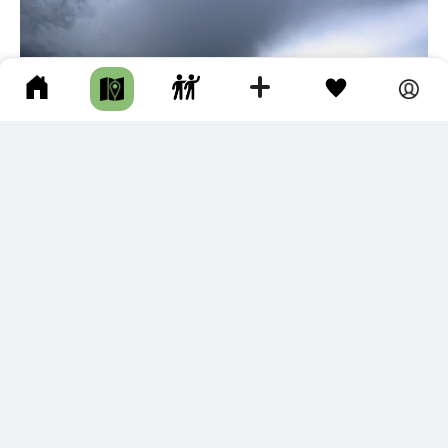
5
ПЛЯЖ УССУРИ
г Хабаровск • Побережье / Бухта / Залив / Пляж • Авто •
Несколько часов • Грунтовая дорога