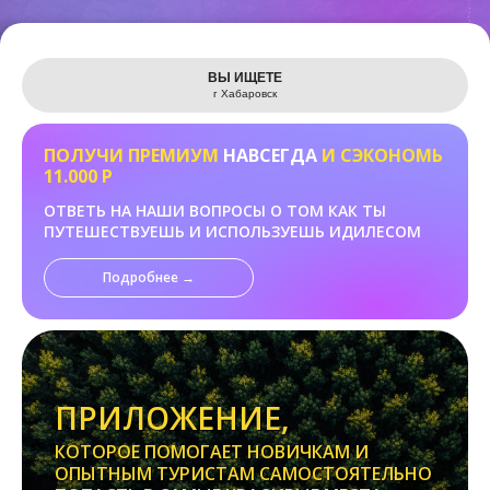
Leaflet
ВЫ ИЩЕТЕ
г Хабаровск
ПОЛУЧИ ПРЕМИУМ
НАВСЕГДА
И СЭКОНОМЬ
11.000 Р
ОТВЕТЬ НА НАШИ ВОПРОСЫ О ТОМ КАК ТЫ
ПУТЕШЕСТВУЕШЬ И ИСПОЛЬЗУЕШЬ ИДИЛЕСОМ
Подробнее →
ПРИЛОЖЕНИЕ,
КОТОРОЕ ПОМОГАЕТ НОВИЧКАМ И
ОПЫТНЫМ ТУРИСТАМ САМОСТОЯТЕЛЬНО