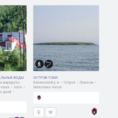
АЛЬНЫЕ ВОДЫ
ОСТРОВ ТОКИ
а маршрута:
Ванинский р-н • Остров • Пешком •
очник • Авто •
Несколько часов
о дней •