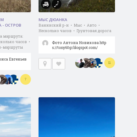
АМ
МЫС ДЮАНКА
 - ОСТРОВ
Ванинский р-н • Мыс • Авто •
Несколько часов • Грунтовая дорога
а маршрута:
сколько часов •
Фото Антона Новикова http
ко-маршруты
s://tony60gr.blogspot.com/
риса Евгеньев
12
7