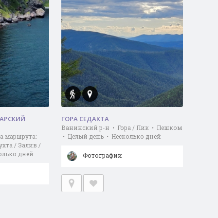
ТАРСКИЙ
ГОРА СЕДАКТА
Ванинский р-н • Гора / Пик • Пешком
а маршрута:
• Целый день • Несколько дней
ухта / Залив /
олько дней
Фотографии