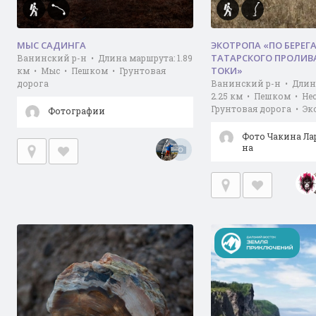
МЫС САДИНГА
ЭКОТРОПА «ПО БЕРЕГ
ТАТАРСКОГО ПРОЛИВА
Ванинский р-н • Длина маршрута: 1.89
ТОКИ»
км • Мыс • Пешком • Грунтовая
дорога
Ванинский р-н • Длин
2.25 км • Пешком • Не
Грунтовая дорога • Э
Фотографии
Фото Чакина Ла
на