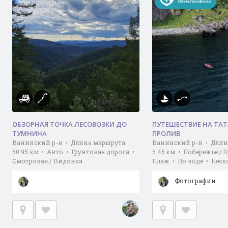
ОБЗОРНАЯ ТОЧКА ЛЕСОВОЗКИ ДО
ПУТЕШЕСТВИЕ НА ТА
ТУМНИНА
ПРОЛИВ
Ванинский р-н • Длина маршрута:
Ванинский р-н • Длин
50.95 км • Авто • Грунтовая дорога •
5.46 км • Побережье / Б
Смотровая / Видовка
Пляж • По воде • Неск
Фотографии