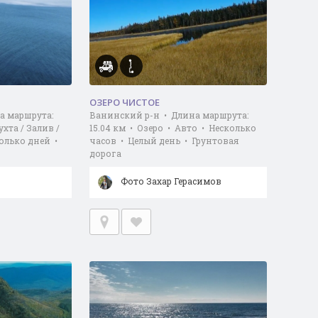
ОЗЕРО ЧИСТОЕ
а маршрута:
Ванинский р-н • Длина маршрута:
ухта / Залив /
15.04 км • Озеро • Авто • Несколько
олько дней •
часов • Целый день • Грунтовая
дорога
Фото Захар Герасимов