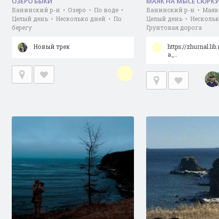
ОЗЕРО БЫКИ
МАЯК НА МЫСЕ СЮРК
Ванинский р-н • Озеро • По воде •
Ванинский р-н • Маяк
Целый день • Несколько дней • По
Целый день • Нескольк
берегу
Грунтовая дорога
Новый трек
https://zhurnal.l
a_..