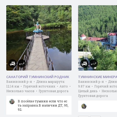
САНАТОРИЙ ТУМНИНСКИЙ РОДНИК
ТУМНИНСКИЕ МИНЕР
Ванинский р-н • Длина маршрута:
Ванинский р-н • Длин
12.14 км • Горячий источник • Авто •
9.87 км • Горячий ист
Несколько часов • Грунтовая дорога
Целый день • Нескольк
Грунтовая дорога
В посёлке тумнин если что ес
ть заправка.В наличии ДТ, 95,
92.