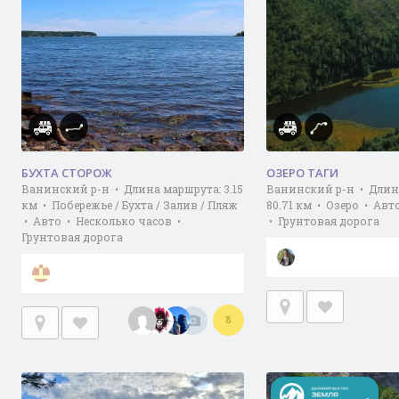
БУХТА СТОРОЖ
ОЗЕРО ТАГИ
Ванинский р-н • Длина маршрута: 3.15
Ванинский р-н • Длин
км • Побережье / Бухта / Залив / Пляж
80.71 км • Озеро • Авт
• Авто • Несколько часов •
• Грунтовая дорога
Грунтовая дорога
8