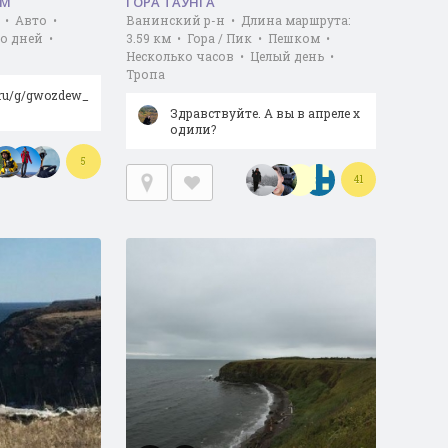
УМ
ГОРА ТАУНГА
 • Авто •
Ванинский р-н • Длина маршрута:
о дней •
3.59 км • Гора / Пик • Пешком •
Несколько часов • Целый день •
Тропа
ib.ru/g/gwozdew_
Здравствуйте. А вы в апреле х
одили?
5
41