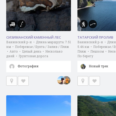
СИЗИМАНСКИЙ КАМЕННЫЙ ЛЕС
ТАТАРСКИЙ ПРОЛИВ
Ванинский р-н • Длина маршрута: 7.51
Ванинский р-н • Длин
км • Побережье / Бухта / Залив / Пляж
5.46 км • Побережье / Б
• Авто • Целый день • Несколько
Пляж • Пешком • Неск
дней • Грунтовая дорога
По берегу
Фотографии
Новый трек