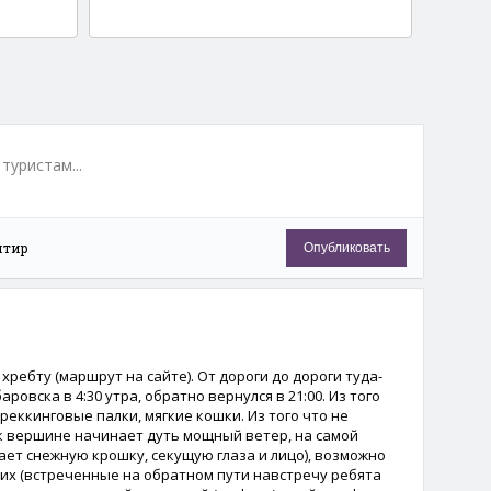
туристам...
нтир
Опубликовать
 хребту (маршрут на сайте). От дороги до дороги туда-
аровска в 4:30 утра, обратно вернулся в 21:00. Из того
треккинговые палки, мягкие кошки. Из того что не
е к вершине начинает дуть мощный ветер, на самой
ет снежную крошку, секущую глаза и лицо), возможно
 них (встреченные на обратном пути навстречу ребята