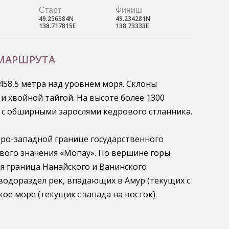
Старт
Финиш
49.256384N
49.234281N
138.717815E
138.73333E
 МАРШРУТА
458,5 метра над уровнем моря. Склоны
 хвойной тайгой. На высоте более 1300
 с обширными зарослями кедрового стланника.
еро-западной границе государственного
вого значения «Мопау». По вершине горы
я граница Нанайского и Ванинского
одораздел рек, впадающих в Амур (текущих с
кое море (текущих с запада на восток).