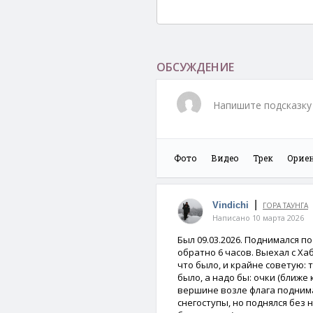
ОБСУЖДЕНИЕ
Напишите подсказку 
Фото
Видео
Трек
Орие
|
Vindichi
ГОРА ТАУНГА
Написано 10 марта 2026
Был 09.03.2026. Поднимался по
обратно 6 часов. Выехал с Хаб
что было, и крайне советую: 
было, а надо бы: очки (ближ
вершине возле флага поднима
снегоступы, но поднялся без