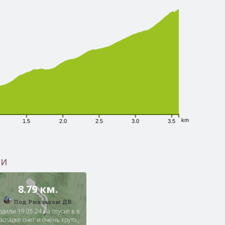
km
1.5
2.0
2.5
3.0
3.5
КИ
8.79 км.
Под Рюкзаком ДВ
одили 19.05.24 на спуске в в
аспадке снег и очень круто ,