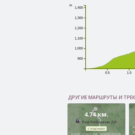
m
1,400
1,300
1,200
1,100
1,000
900
0.5
1.0
ДРУГИЕ МАРШРУТЫ И ТРЕ
4.74 км.
Под Рюкзаком ДВ
х
2 ПОДСКАЗКИ
р
в мае ходил так, зимой вроде