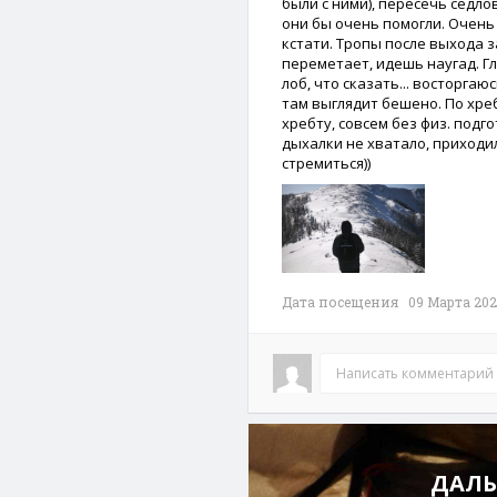
были с ними), пересечь седло
они бы очень помогли. Очень
кстати. Тропы после выхода 
переметает, идешь наугад. Г
лоб, что сказать... восторгаю
там выглядит бешено. По хреб
хребту, совсем без физ. подго
дыхалки не хватало, приходил
стремиться))
Дата посещения 09 Марта 202
Написать комментарий
ДАЛЬ