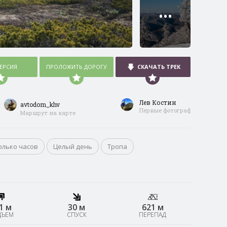
•••
ВЕРСИЯ
ПРОЛОЖИТЬ ДОРОГУ
СКАЧАТЬ ТРЕК
Лев Костин
avtodom_khv
Первые фотографии
Маршрут на карте
олько часов
Целый день
Тропа
1 м
30 м
621 м
ДЪЕМ
СПУСК
ПЕРЕПАД