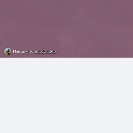
Маршрут от
avtodom_khv