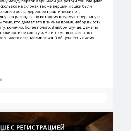
вину между первой вершиной (на фото) и той, где флаг,
 скользко на склонах тех же вершин, кошки были
за линию роста деревьев практически нет,
лянул на распадок, по которому штурмуют вершину в
сь теми, кто делает это в зимнее время, набор высоты
ту, конечно, более полого. В любом случае, даже по
товки идти не советую. Ноги то меня несли, а вот
ось часто останавливаться. В общем, есть к чему
6
ШЕ С РЕГИСТРАЦИЕЙ