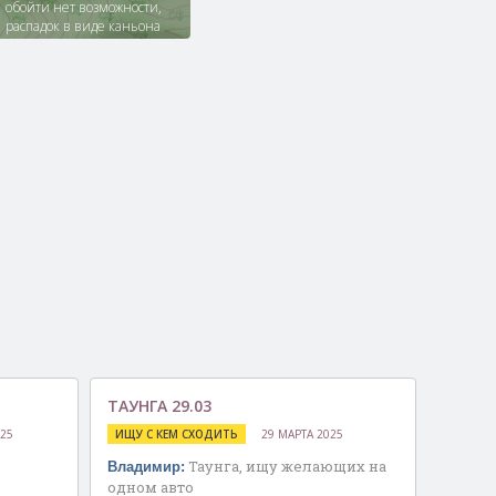
обойти нет возможности,
распадок в виде каньона
ТАУНГА 29.03
025
ИЩУ С КЕМ СХОДИТЬ
29 МАРТА 2025
Таунга, ищу желающих на
Владимир:
одном авто