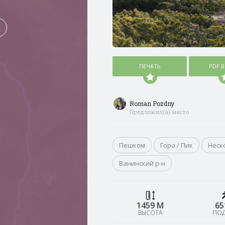
ПЕЧАТЬ
PDF 
Roman Pozdny
Предложил(а) место
Пешком
Гора / Пик
Неск
Ванинский р-н
1459 М
65
ВЫСОТА
ПО