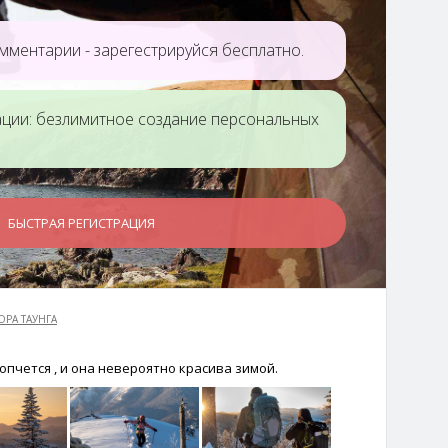
мментарии - зарегестрируйся бесплатно.
ации: безлимитное создание персональных
БЫСТРАЯ РЕГИСТРАЦИЯ
ОРА ТАУНГА
опчется , и она невероятно красива зимой.