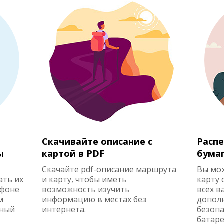
Скачивайте описание с
Распе
ы
картой в PDF
бума
Скачайте pdf-описание маршрута
Вы мо
ать их
и карту, чтобы иметь
карту 
ефоне
возможность изучить
всех в
м
информацию в местах без
допол
жный
интернета.
безопа
батаре