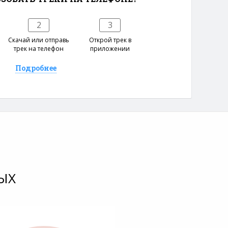
2
3
е
Скачай или отправь
Открой трек в
трек на телефон
приложении
Подробнее
ЫХ