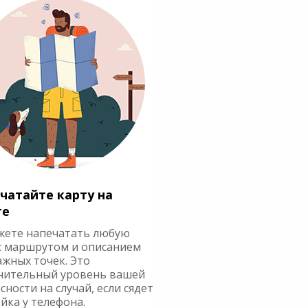
чатайте карту на
ге
жете напечатать любую
с маршрутом и описанием
ажных точек. Это
нительный уровень вашей
сности на случай, если сядет
йка у телефона.