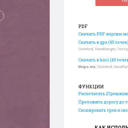
По
PDF
Скачать PDF-версию м
Скачать в gpx (45 точе
OsmAnd, ViewRanger, Геотр
Скачать в kml (45 точе
Maps.me
, OsmAnd, ViewRa
ФУНКЦИИ
Распечатать (Премиум
Проложить дорогу до т
Скопировать трек в св
КАК ИСПОЛЬ