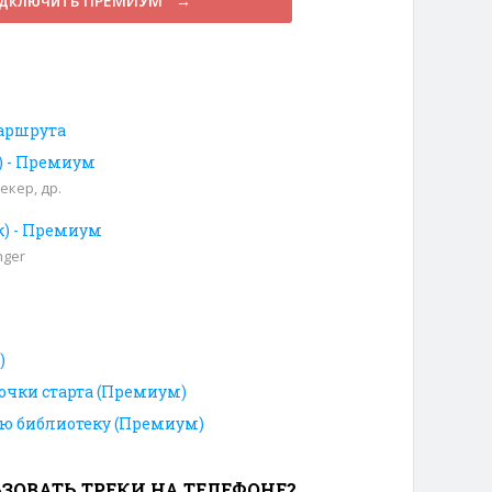
дключить ПРЕМИУМ →
аршрута
к) - Премиум
екер, др.
к) - Премиум
nger
)
очки старта (Премиум)
ою библиотеку (Премиум)
ЗОВАТЬ ТРЕКИ НА ТЕЛЕФОНЕ?