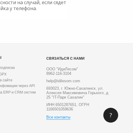
сности на случай, если сядет
йка у телефона.
Ы
СВЯЗАТЬСЯ С НАМИ
подписка
ООО "ИдиЛесом"
8962-116-3104
 GPX
а сайте
help@idilesom.com
инфомации через API
693023, г. Южно-Сахалинск, ул.
ка ERP и CRM систем
Алексея Максимовича Горького, д
25 "IT-Парк Сахалин"
ИНН 6501287651, ОГРН
1166501059636
?
Все контакты