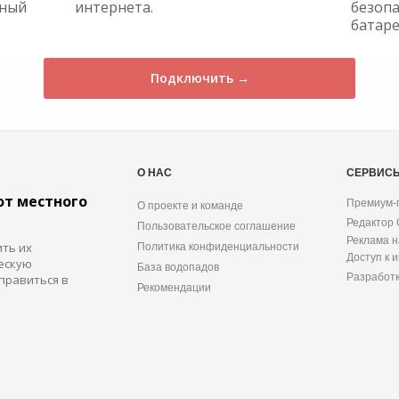
жный
интернета.
безопа
батаре
Подключить →
О НАС
СЕРВИС
от местного
Премиум-
О проекте и команде
Редактор
Пользовательское соглашение
Реклама н
ить их
Политика конфиденциальности
Доступ к 
ескую
База водопадов
Разработ
правиться в
Рекомендации