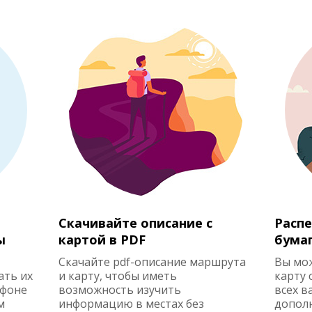
Скачивайте описание с
Распе
ы
картой в PDF
бума
Скачайте pdf-описание маршрута
Вы мо
ать их
и карту, чтобы иметь
карту 
ефоне
возможность изучить
всех в
м
информацию в местах без
допол