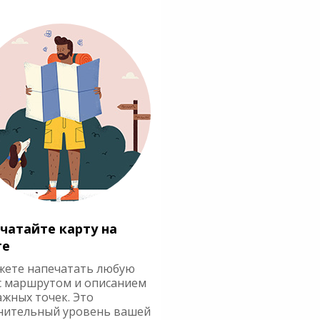
чатайте карту на
ге
жете напечатать любую
с маршрутом и описанием
ажных точек. Это
нительный уровень вашей