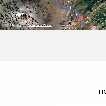
Маршрут от
Зиновьева Елена
П