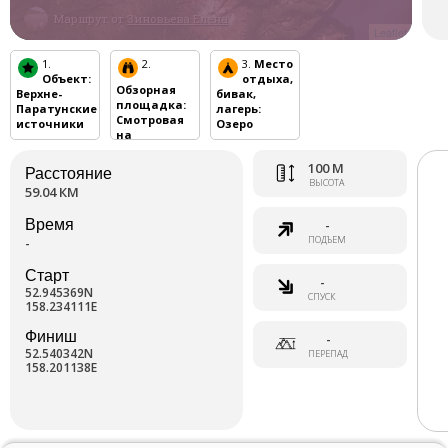
Маршрут от
Зиновьева Елена
Leaflet
1.
2.
3.
Место
Объект
:
отдыха,
Обзорная
Верхне-
бивак,
площадка
:
Паратунские
лагерь
:
Смотровая
источники
Озеро
на
Вилючинский
вулкан
100 М
Расстояние
ВЫСОТА
59.04 КМ
Время
-
ПОДЪЕМ
-
Старт
-
52.945369N
СПУСК
158.234111E
Финиш
-
52.540342N
ПЕРЕПАД
158.201138E