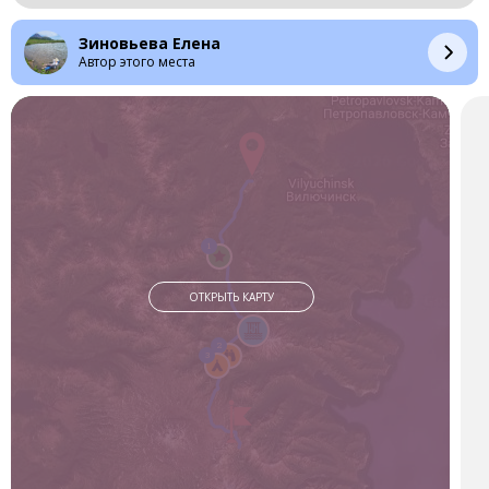
По пути посетили Верхне - Паратунские источники,
находящиеся на возвышенности сопки. Оттуда открывается
Зиновьева Елена
шикарный вид на долину внизу.
Автор этого места
Остановились и любовались Вилючинским вулканом.
Маршрут не тяжёлый и не сложный. С собой надо брать
хорошее настроение, горячий чай и вкусные бутерброды.
1
ОТКРЫТЬ КАРТУ
2
3