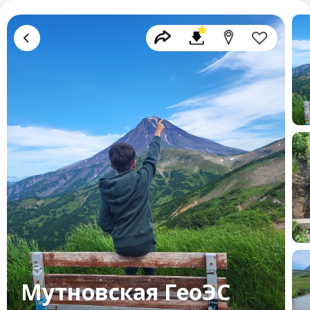
Мутновская ГеоЭС