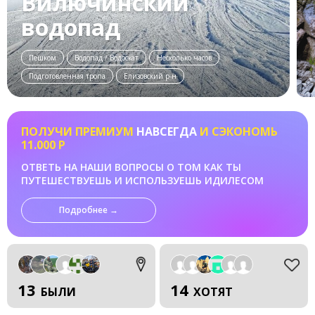
Вилючинский
водопад
Пешком
Водопад / Водоскат
Несколько часов
Подготовленная тропа
Елизовский р-н
ПОЛУЧИ ПРЕМИУМ
НАВСЕГДА
И СЭКОНОМЬ
11.000 Р
ОТВЕТЬ НА НАШИ ВОПРОСЫ О ТОМ КАК ТЫ
ПУТЕШЕСТВУЕШЬ И ИСПОЛЬЗУЕШЬ ИДИЛЕСОМ
Подробнее →
13
14
БЫЛИ
ХОТЯТ