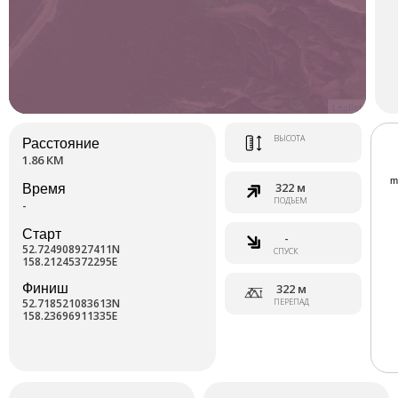
Leaflet
ВЫСОТА
Расстояние
1.86 КМ
322 м
Время
ПОДЪЕМ
-
Старт
-
52.724908927411N
СПУСК
158.21245372295E
Финиш
322 м
52.718521083613N
ПЕРЕПАД
158.23696911335E