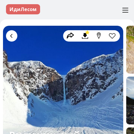
ИдиЛесом