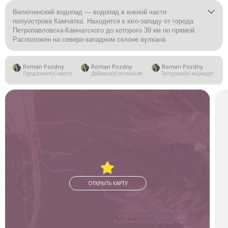
Вилючинский водопад — водопад в южной части
полуострова Камчатка. Находится к юго-западу от города
Петропавловска-Камчатского до которого 39 км по прямой.
Расположен на северо-западном склоне вулкана
Вилючинский.
Roman Pozdny
Roman Pozdny
Roman Pozdny
Предложил(а) место
Добавил(а) описание
Загрузил(а) маршрут
ОТКРЫТЬ КАРТУ