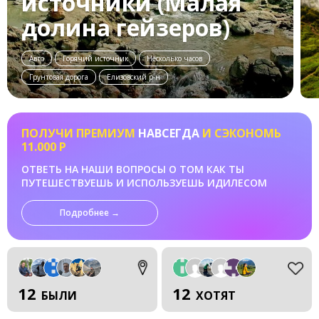
источники (Малая
долина гейзеров)
Авто
Горячий источник
Несколько часов
Грунтовая дорога
Елизовский р-н
ПОЛУЧИ ПРЕМИУМ
НАВСЕГДА
И СЭКОНОМЬ
11.000 Р
ОТВЕТЬ НА НАШИ ВОПРОСЫ О ТОМ КАК ТЫ
ПУТЕШЕСТВУЕШЬ И ИСПОЛЬЗУЕШЬ ИДИЛЕСОМ
Подробнее →
12
12
БЫЛИ
ХОТЯТ