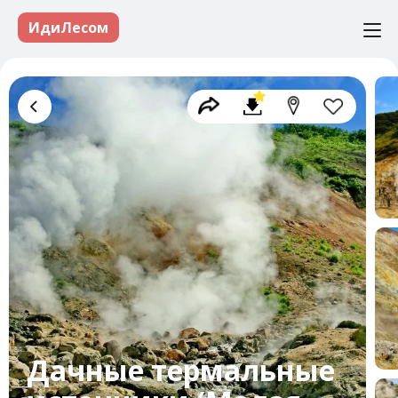
ИдиЛесом
Дачные термальные