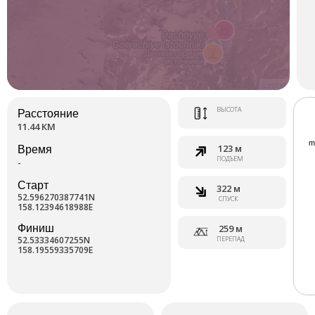
Leaflet
ВЫСОТА
Расстояние
11.44 КМ
123 м
Время
ПОДЪЕМ
-
Старт
322 м
52.596270387741N
СПУСК
158.12394618988E
Финиш
259 м
52.53334607255N
ПЕРЕПАД
158.19559335709E