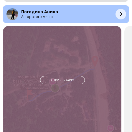
долине, среди величественных гор и вулканов. Отсюда
всего 20 километров до посёлка Термальный и около 80
Погодина Аника
километров до Петропавловска-Камчатского — но кажется,
Автор этого места
будто ты на краю света.
Я поселилась в уютном домике, утром выходишь на улицу
— и перед глазами невероятная панорама: сопки, горы, и
где-то вдали спящий великан — Вилючинский вулкан. Снега
здесь столько, что кажется, будто ты попала в настоящую
зимнюю сказку: на равнинах он доходит до четырёх метров,
а у подножия вулкана — до восьми!
Днём я купалась в открытом бассейне с горячей водой —
ощущения невероятные: вокруг горы, воздух морозный, а ты
сидишь в горячем источнике, пар поднимается вверх, и над
ОТКРЫТЬ КАРТУ
тобой голубое небо. После бассейна мы катались на лыжах
по подготовленной трассе и даже заглянули в сноуборд-парк
с канатной дорогой.
Особенно понравилось, что всё рядом — не нужно никуда
ехать. Можно просто выйти из домика и сразу пойти гулять
или кататься. Тут даже есть сопка с трассой длиной около
400 метров — я поднялась на вершину, и открылась
потрясающая панорама: вся база как на ладони и
величественный Вилючинский вулкан.