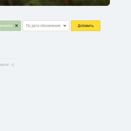
лючинск
По дате обновления
Добавить
шли :-(.