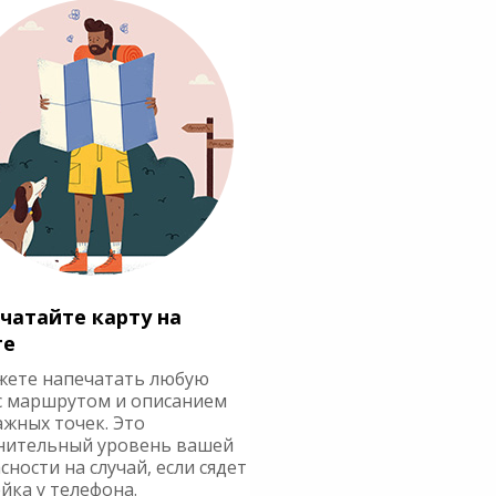
чатайте карту на
ге
жете напечатать любую
с маршрутом и описанием
ажных точек. Это
нительный уровень вашей
сности на случай, если сядет
йка у телефона.