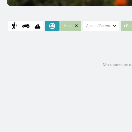
Маяк
Длина / Время
г Ви
Мы ничего не на