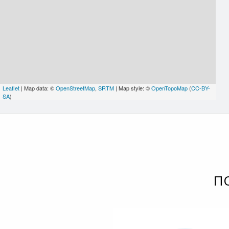
Leaflet
| Map data: ©
OpenStreetMap
,
SRTM
| Map style: ©
OpenTopoMap
(
CC-BY-
SA
)
П