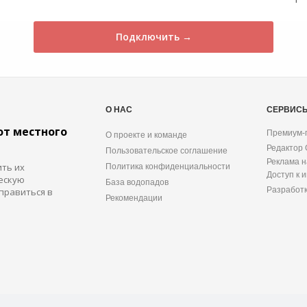
Подключить →
О НАС
СЕРВИС
от местного
Премиум-
О проекте и команде
Редактор
Пользовательское соглашение
Реклама н
ить их
Политика конфиденциальности
Доступ к 
ескую
База водопадов
Разработ
правиться в
Рекомендации