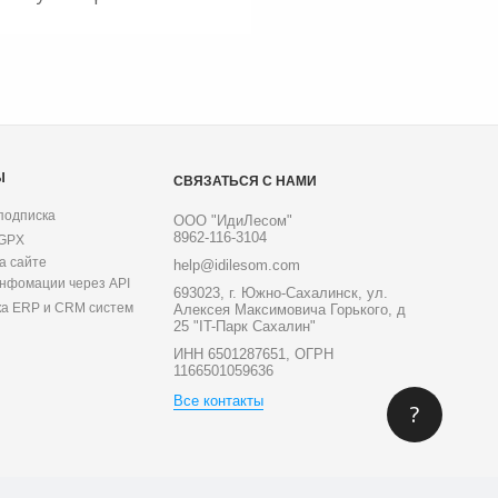
Ы
СВЯЗАТЬСЯ С НАМИ
подписка
ООО "ИдиЛесом"
8962-116-3104
 GPX
а сайте
help@idilesom.com
инфомации через API
693023, г. Южно-Сахалинск, ул.
ка ERP и CRM систем
Алексея Максимовича Горького, д
25 "IT-Парк Сахалин"
ИНН 6501287651, ОГРН
1166501059636
Все контакты
?