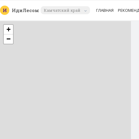
И
Иди
Лесом
Камчатский край
ГЛАВНАЯ
РЕКОМЕН
+
−