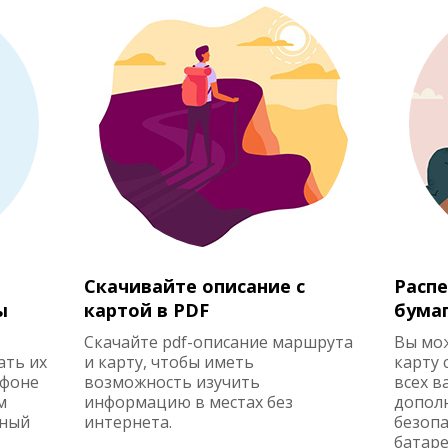
Скачивайте описание с
Распе
ы
картой в PDF
бума
Скачайте pdf-описание маршрута
Вы мо
ать их
и карту, чтобы иметь
карту 
ефоне
возможность изучить
всех в
м
информацию в местах без
допол
жный
интернета.
безопа
батаре