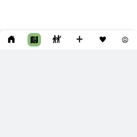
ПОДКЛЮЧИТЕ ДЛЯ СЕБЯ
ПРЕМИУМ
С премиум аккаунтом Вы сможете
скачивать треки в разных форматах для мобильных карт
и навигаторов
распечатывать маршруты и сохранять их в pdf,
копировать треки с сайта в свою библиотеку
наслаждаться сайтом без рекламы
помочь проекту и почувствовать себя лучше