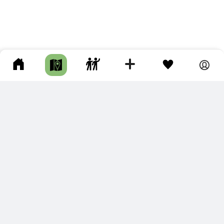
ПОДКЛЮЧИТЕ ДЛЯ СЕБЯ
ПРЕМИУМ
С премиум аккаунтом Вы сможете
скачивать треки в разных форматах для мобильных карт
и навигаторов
распечатывать маршруты и сохранять их в pdf,
копировать треки с сайта в свою библиотеку
наслаждаться сайтом без рекламы
помочь проекту и почувствовать себя лучше