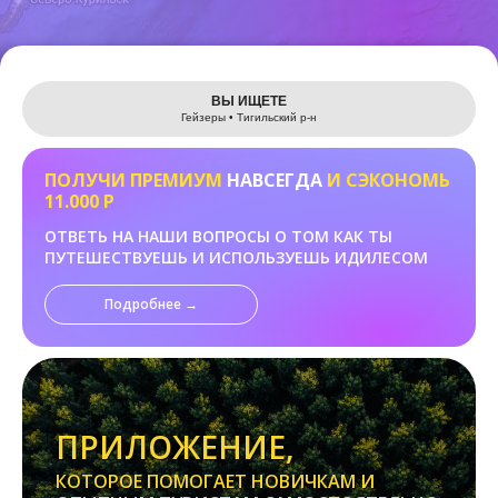
Leaflet
ВЫ ИЩЕТЕ
Гейзеры • Тигильский р-н
ПОЛУЧИ ПРЕМИУМ
НАВСЕГДА
И СЭКОНОМЬ
11.000 Р
ОТВЕТЬ НА НАШИ ВОПРОСЫ О ТОМ КАК ТЫ
ПУТЕШЕСТВУЕШЬ И ИСПОЛЬЗУЕШЬ ИДИЛЕСОМ
Подробнее →
ПРИЛОЖЕНИЕ,
КОТОРОЕ ПОМОГАЕТ НОВИЧКАМ И