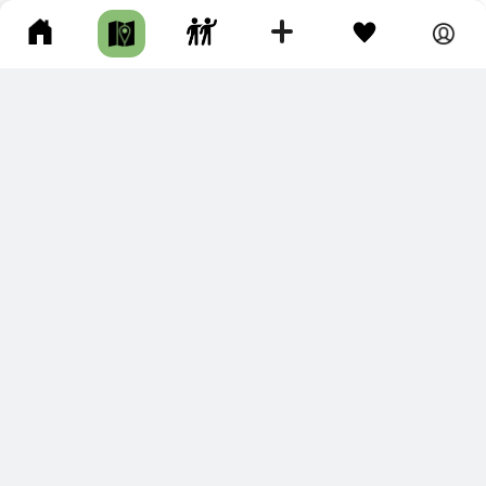
2
ДОЛИНА ГЕЙЗЕРОВ
Елизовский р-н • Длина маршрута: 1.41 км • Пешком • Несколько
часов • Целый день • Гейзеры • Подготовленная тропа