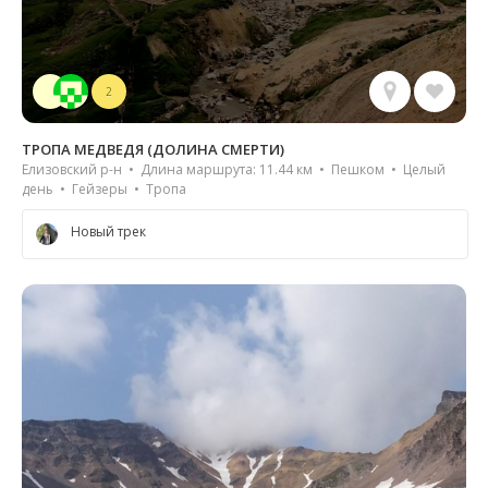
2
ТРОПА МЕДВЕДЯ (ДОЛИНА СМЕРТИ)
Елизовский р-н • Длина маршрута: 11.44 км • Пешком • Целый
день • Гейзеры • Тропа
Новый трек