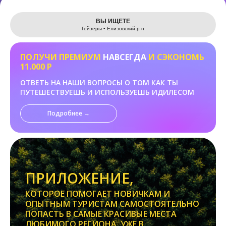
Leaflet
ВЫ ИЩЕТЕ
Гейзеры • Елизовский р-н
ПОЛУЧИ ПРЕМИУМ
НАВСЕГДА
И СЭКОНОМЬ
11.000 Р
ОТВЕТЬ НА НАШИ ВОПРОСЫ О ТОМ КАК ТЫ
ПУТЕШЕСТВУЕШЬ И ИСПОЛЬЗУЕШЬ ИДИЛЕСОМ
Подробнее →
ПРИЛОЖЕНИЕ,
КОТОРОЕ ПОМОГАЕТ НОВИЧКАМ И
ОПЫТНЫМ ТУРИСТАМ САМОСТОЯТЕЛЬНО
ПОПАСТЬ В САМЫЕ КРАСИВЫЕ МЕСТА
ЛЮБИМОГО РЕГИОНА. УЖЕ В