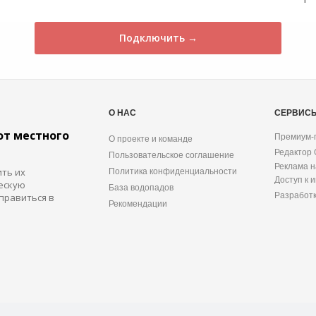
Подключить →
О НАС
СЕРВИС
от местного
Премиум-
О проекте и команде
Редактор
Пользовательское соглашение
Реклама н
ить их
Политика конфиденциальности
Доступ к 
ескую
База водопадов
Разработ
правиться в
Рекомендации