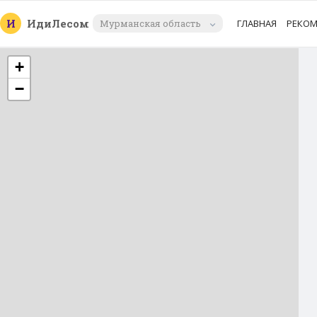
И
Иди
Лесом
Мурманская область
ГЛАВНАЯ
РЕКО
+
−