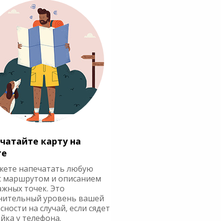
чатайте карту на
ге
жете напечатать любую
с маршрутом и описанием
ажных точек. Это
нительный уровень вашей
сности на случай, если сядет
йка у телефона.