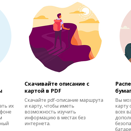
Скачивайте описание с
Распе
ы
картой в PDF
бума
Скачайте pdf-описание маршрута
Вы мо
ать их
и карту, чтобы иметь
карту 
ефоне
возможность изучить
всех в
м
информацию в местах без
допол
жный
интернета.
безопа
батаре