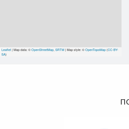
Leaflet
| Map data: ©
OpenStreetMap
,
SRTM
| Map style: ©
OpenTopoMap
(
CC-BY-
SA
)
П