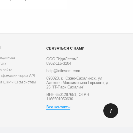
Ы
СВЯЗАТЬСЯ С НАМИ
подписка
ООО "ИдиЛесом"
8962-116-3104
 GPX
а сайте
help@idilesom.com
инфомации через API
693023, г. Южно-Сахалинск, ул.
ка ERP и CRM систем
Алексея Максимовича Горького, д
25 "IT-Парк Сахалин"
ИНН 6501287651, ОГРН
1166501059636
Все контакты
?