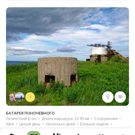
2
БАТАРЕЯ ПОНОЧЕВНОГО
Печенгский р-он • Длина маршрута: 23.90 км • Сооружения •
Авто • Целый день • Несколько дней • Больше недели •
Грунтовая дорога • Тропа