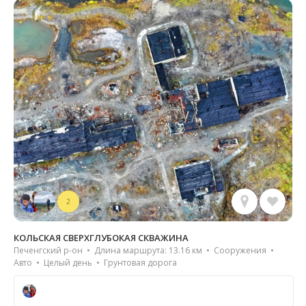
2
КОЛЬСКАЯ СВЕРХГЛУБОКАЯ СКВАЖИНА
Печенгский р-он • Длина маршрута: 13.16 км • Сооружения •
Авто • Целый день • Грунтовая дорога