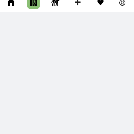
Фотографии
1
ПОЗИЦИЯ ПВО БУЛАТНЫЙ, ЗЕНИТНО-РАКЕТНЫЙ КОМПЛЕКС
Печенгский р-он • Длина маршрута: 12.55 км • Сооружения •