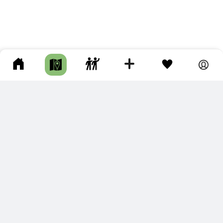
ПОДКЛЮЧИТЕ ДЛЯ СЕБЯ
ПРЕМИУМ
С премиум аккаунтом Вы сможете
скачивать треки в разных форматах для мобильных карт
и навигаторов
распечатывать маршруты и сохранять их в pdf,
копировать треки с сайта в свою библиотеку
наслаждаться сайтом без рекламы
помочь проекту и почувствовать себя лучше