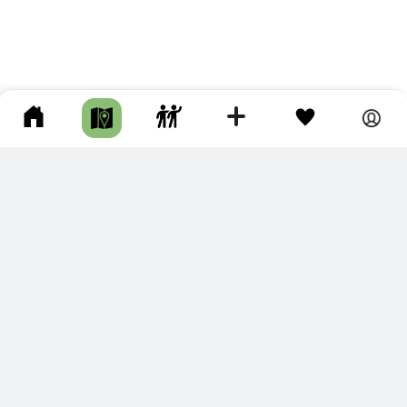
ПОДКЛЮЧИТЕ ДЛЯ СЕБЯ
ПРЕМИУМ
С премиум аккаунтом Вы сможете
скачивать треки в разных форматах для мобильных карт
и навигаторов
распечатывать маршруты и сохранять их в pdf,
копировать треки с сайта в свою библиотеку
наслаждаться сайтом без рекламы
помочь проекту и почувствовать себя лучше