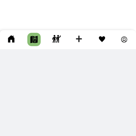
ПОДКЛЮЧИТЕ ДЛЯ СЕБЯ
ПРЕМИУМ
С премиум аккаунтом Вы сможете
скачивать треки в разных форматах для мобильных карт
и навигаторов
распечатывать маршруты и сохранять их в pdf,
копировать треки с сайта в свою библиотеку
наслаждаться сайтом без рекламы
помочь проекту и почувствовать себя лучше