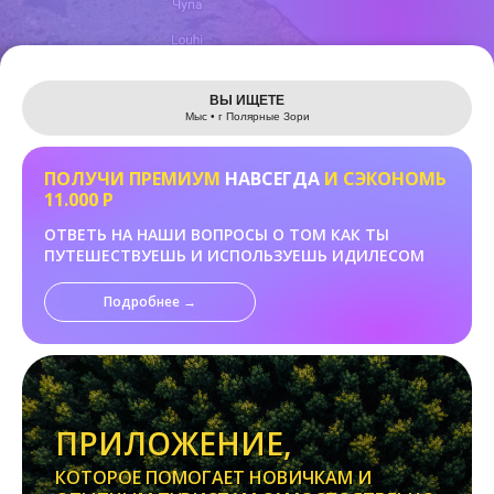
Leaflet
ВЫ ИЩЕТЕ
Мыс • г Полярные Зори
ПОЛУЧИ ПРЕМИУМ
НАВСЕГДА
И СЭКОНОМЬ
11.000 Р
ОТВЕТЬ НА НАШИ ВОПРОСЫ О ТОМ КАК ТЫ
ПУТЕШЕСТВУЕШЬ И ИСПОЛЬЗУЕШЬ ИДИЛЕСОМ
Подробнее →
ПРИЛОЖЕНИЕ,
КОТОРОЕ ПОМОГАЕТ НОВИЧКАМ И