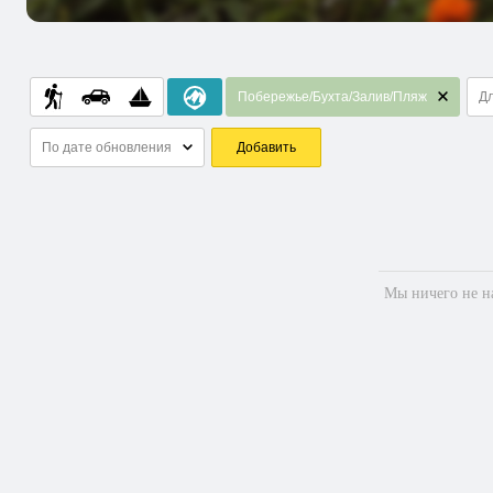
Побережье/Бухта/Залив/Пляж
Дл
По дате обновления
Добавить
Мы ничего не на