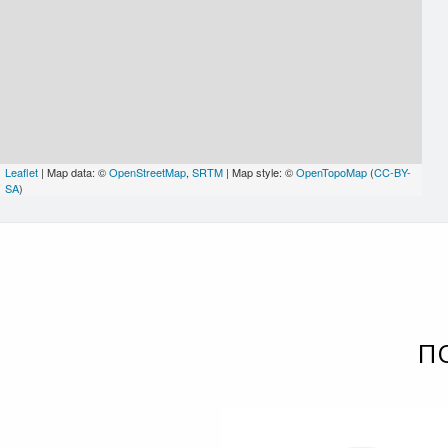
Leaflet
| Map data: ©
OpenStreetMap
,
SRTM
| Map style: ©
OpenTopoMap
(
CC-BY-
SA
)
П