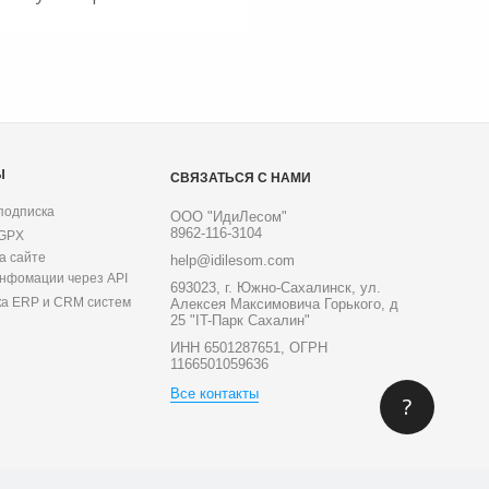
Ы
СВЯЗАТЬСЯ С НАМИ
подписка
ООО "ИдиЛесом"
8962-116-3104
 GPX
а сайте
help@idilesom.com
инфомации через API
693023, г. Южно-Сахалинск, ул.
ка ERP и CRM систем
Алексея Максимовича Горького, д
25 "IT-Парк Сахалин"
ИНН 6501287651, ОГРН
1166501059636
Все контакты
?