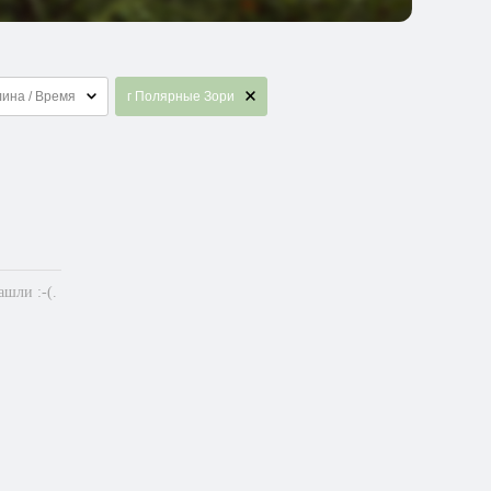
ина / Время
г Полярные Зори
шли :-(.