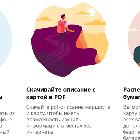
Скачивайте описание с
Распе
ы
картой в PDF
бума
Скачайте pdf-описание маршрута
Вы мо
ать их
и карту, чтобы иметь
карту 
ефоне
возможность изучить
всех в
м
информацию в местах без
допол
жный
интернета.
безопа
батаре