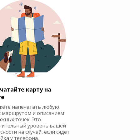
чатайте карту на
ге
жете напечатать любую
с маршрутом и описанием
ажных точек. Это
нительный уровень вашей
сности на случай, если сядет
йка у телефона.