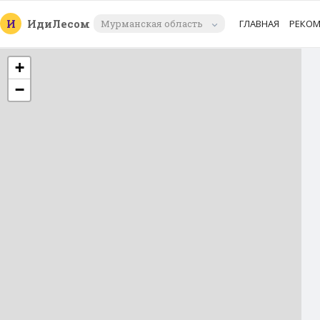
И
Иди
Лесом
Мурманская область
ГЛАВНАЯ
РЕКО
+
−