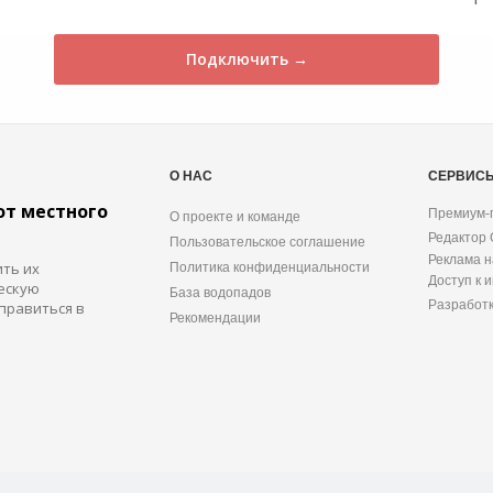
Подключить →
О НАС
СЕРВИС
от местного
Премиум-
О проекте и команде
Редактор
Пользовательское соглашение
Реклама н
ить их
Политика конфиденциальности
Доступ к 
ескую
База водопадов
Разработ
правиться в
Рекомендации