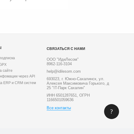
Ы
СВЯЗАТЬСЯ С НАМИ
подписка
ООО "ИдиЛесом"
8962-116-3104
 GPX
а сайте
help@idilesom.com
инфомации через API
693023, г. Южно-Сахалинск, ул.
ка ERP и CRM систем
Алексея Максимовича Горького, д
25 "IT-Парк Сахалин"
ИНН 6501287651, ОГРН
1166501059636
Все контакты
?