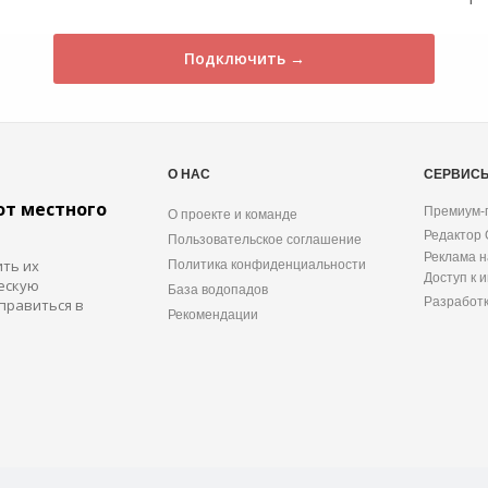
Подключить →
О НАС
СЕРВИС
от местного
Премиум-
О проекте и команде
Редактор
Пользовательское соглашение
Реклама н
ить их
Политика конфиденциальности
Доступ к 
ескую
База водопадов
Разработ
правиться в
Рекомендации