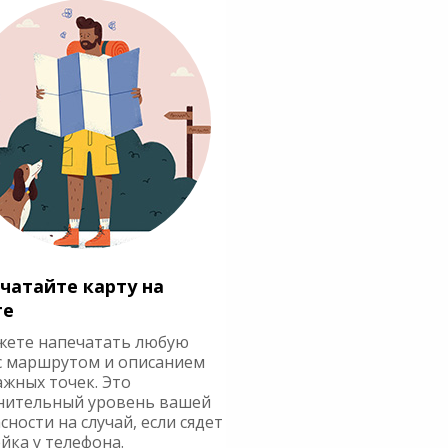
чатайте карту на
ге
жете напечатать любую
с маршрутом и описанием
ажных точек. Это
нительный уровень вашей
сности на случай, если сядет
йка у телефона.