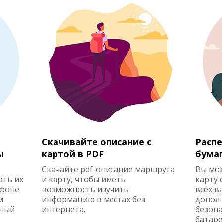
Скачивайте описание с
Распе
ы
картой в PDF
бума
Скачайте pdf-описание маршрута
Вы мо
ать их
и карту, чтобы иметь
карту 
ефоне
возможность изучить
всех в
м
информацию в местах без
допол
жный
интернета.
безопа
батаре