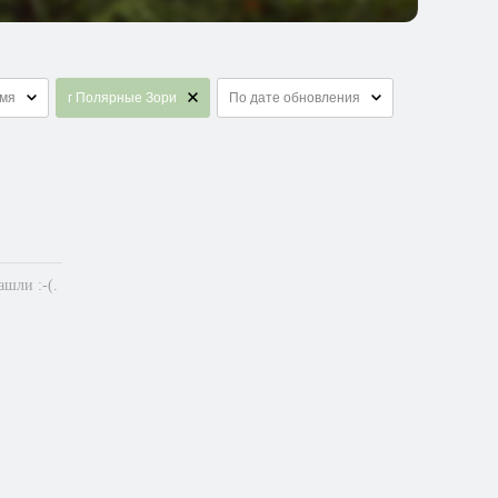
емя
г Полярные Зори
По дате обновления
шли :-(.