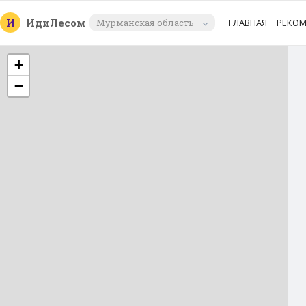
И
Иди
Лесом
Мурманская область
ГЛАВНАЯ
РЕКО
+
−