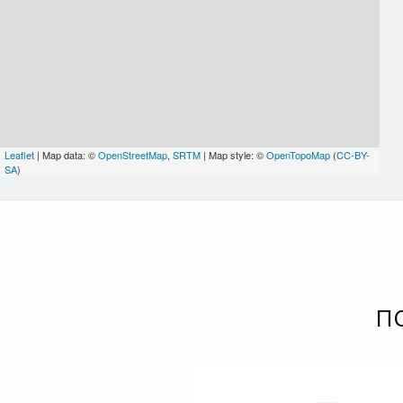
Leaflet
| Map data: ©
OpenStreetMap
,
SRTM
| Map style: ©
OpenTopoMap
(
CC-BY-
SA
)
П