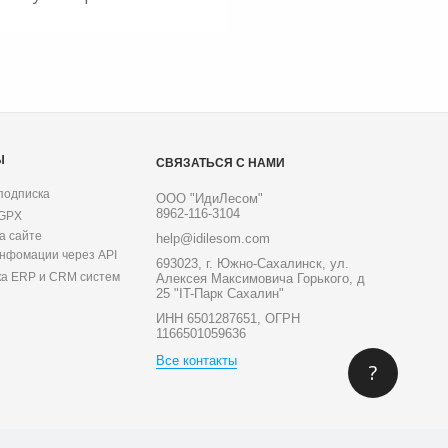
Ы
СВЯЗАТЬСЯ С НАМИ
подписка
ООО "ИдиЛесом"
8962-116-3104
 GPX
а сайте
help@idilesom.com
инфомации через API
693023, г. Южно-Сахалинск, ул.
ка ERP и CRM систем
Алексея Максимовича Горького, д
25 "IT-Парк Сахалин"
ИНН 6501287651, ОГРН
1166501059636
Все контакты
?