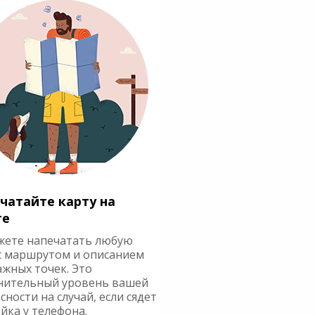
чатайте карту на
ге
жете напечатать любую
с маршрутом и описанием
ажных точек. Это
нительный уровень вашей
сности на случай, если сядет
йка у телефона.