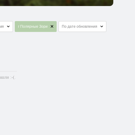
емя
г Полярные Зори
По дате обновления
шли :-(.