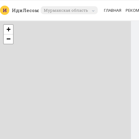
И
Иди
Лесом
Мурманская область
ГЛАВНАЯ
РЕКО
+
−