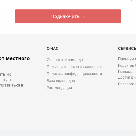
Подключить →
О НАС
СЕРВИС
от местного
Премиум-
О проекте и команде
Редактор
Пользовательское соглашение
Реклама н
ить их
Политика конфиденциальности
Доступ к 
ескую
База водопадов
Разработ
правиться в
Рекомендации