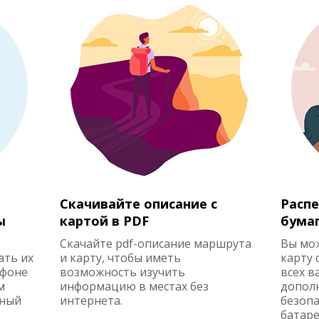
Скачивайте описание с
Распе
ы
картой в PDF
бума
Скачайте pdf-описание маршрута
Вы мо
ать их
и карту, чтобы иметь
карту 
ефоне
возможность изучить
всех в
м
информацию в местах без
допол
жный
интернета.
безопа
батаре