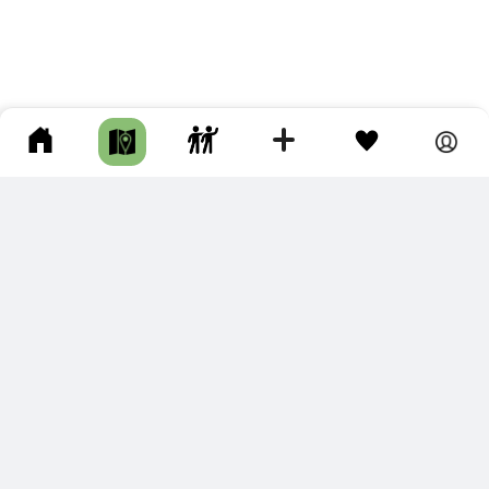
ПОДКЛЮЧИТЕ ДЛЯ СЕБЯ
ПРЕМИУМ
С премиум аккаунтом Вы сможете
скачивать треки в разных форматах для мобильных карт
и навигаторов
распечатывать маршруты и сохранять их в pdf,
копировать треки с сайта в свою библиотеку
наслаждаться сайтом без рекламы
помочь проекту и почувствовать себя лучше