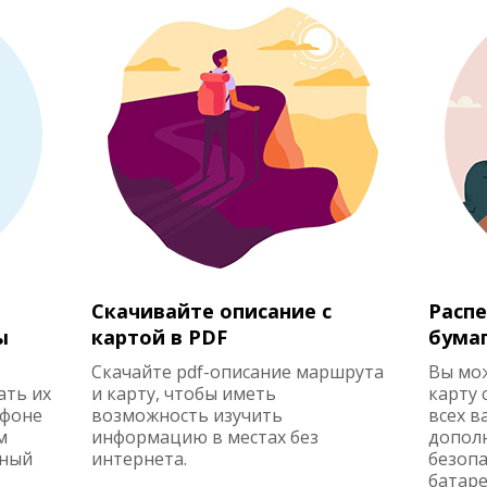
Скачивайте описание с
Распе
ы
картой в PDF
бума
Скачайте pdf-описание маршрута
Вы мо
ать их
и карту, чтобы иметь
карту 
ефоне
возможность изучить
всех в
м
информацию в местах без
допол
жный
интернета.
безопа
батаре