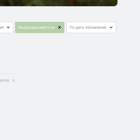
мя
Кандалакшский р-он
По дате обновления
шли :-(.