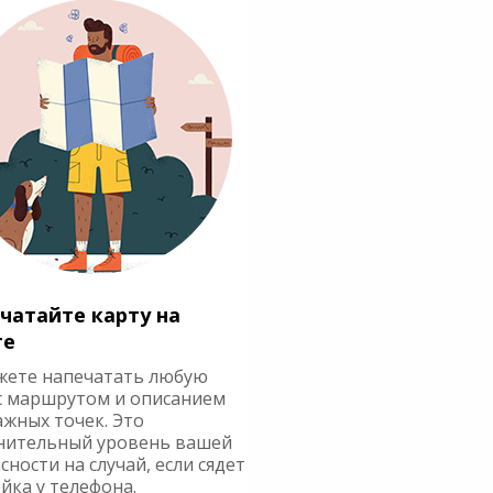
чатайте карту на
ге
жете напечатать любую
с маршрутом и описанием
ажных точек. Это
нительный уровень вашей
сности на случай, если сядет
йка у телефона.