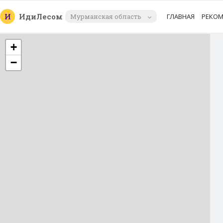
И
Иди
Лесом
Мурманская область
ГЛАВНАЯ
РЕКО
+
−