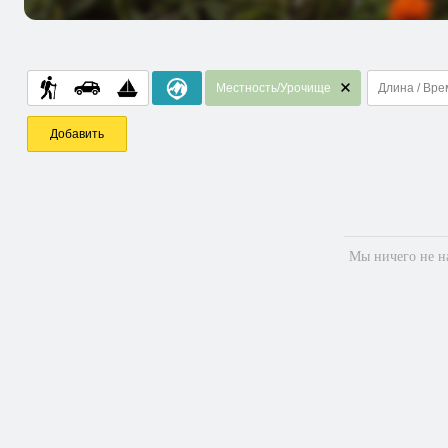
Местность/Урочище
Длина / Вре
Добавить
Мы ничего не на