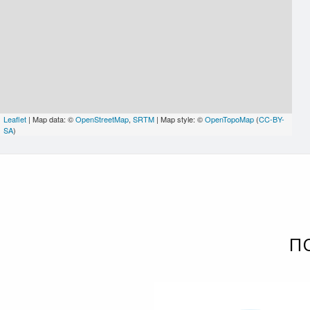
Leaflet
| Map data: ©
OpenStreetMap
,
SRTM
| Map style: ©
OpenTopoMap
(
CC-BY-
SA
)
П