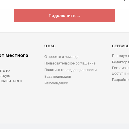
Подключить →
О НАС
СЕРВИС
от местного
Премиум-
О проекте и команде
Редактор
Пользовательское соглашение
Реклама н
ить их
Политика конфиденциальности
Доступ к 
ескую
База водопадов
Разработ
правиться в
Рекомендации