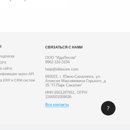
Ы
СВЯЗАТЬСЯ С НАМИ
подписка
ООО "ИдиЛесом"
8962-116-3104
 GPX
а сайте
help@idilesom.com
инфомации через API
693023, г. Южно-Сахалинск, ул.
ка ERP и CRM систем
Алексея Максимовича Горького, д
25 "IT-Парк Сахалин"
ИНН 6501287651, ОГРН
1166501059636
Все контакты
?