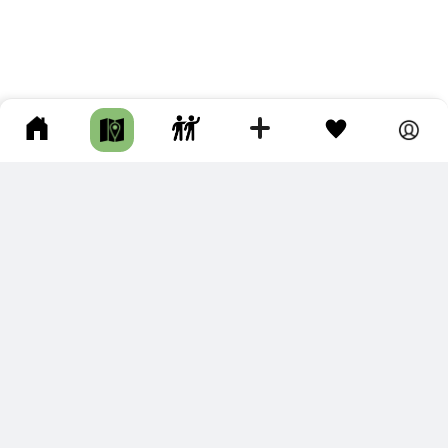
ПОДКЛЮЧИТЕ ДЛЯ СЕБЯ
ПРЕМИУМ
С премиум аккаунтом Вы сможете
скачивать треки в разных форматах для мобильных карт
и навигаторов
распечатывать маршруты и сохранять их в pdf,
копировать треки с сайта в свою библиотеку
наслаждаться сайтом без рекламы
помочь проекту и почувствовать себя лучше