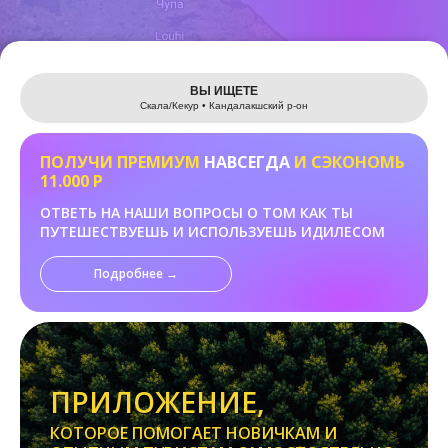
Leaflet
ВЫ ИЩЕТЕ
Скала/Кекур • Кандалакшский р-он
ПОЛУЧИ ПРЕМИУМ
НАВСЕГДА
И СЭКОНОМЬ
11.000 Р
ОТВЕТЬ НА НАШИ ВОПРОСЫ О ТОМ КАК ТЫ
ПУТЕШЕСТВУЕШЬ И ИСПОЛЬЗУЕШЬ ИДИЛЕСОМ
Подробнее →
ПРИЛОЖЕНИЕ,
КОТОРОЕ ПОМОГАЕТ НОВИЧКАМ И