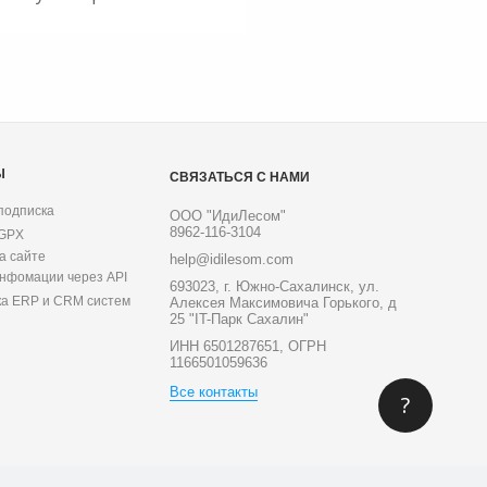
Ы
СВЯЗАТЬСЯ С НАМИ
подписка
ООО "ИдиЛесом"
8962-116-3104
 GPX
а сайте
help@idilesom.com
инфомации через API
693023, г. Южно-Сахалинск, ул.
ка ERP и CRM систем
Алексея Максимовича Горького, д
25 "IT-Парк Сахалин"
ИНН 6501287651, ОГРН
1166501059636
Все контакты
?