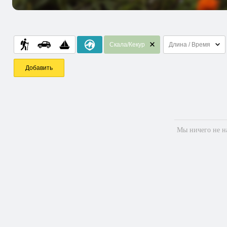
Скала/Кекур
Длина / Время
Добавить
Мы ничего не на