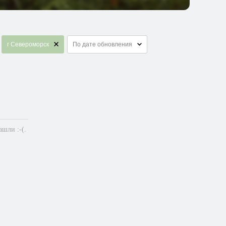
г Североморск
По дате обновления
шли :-(.