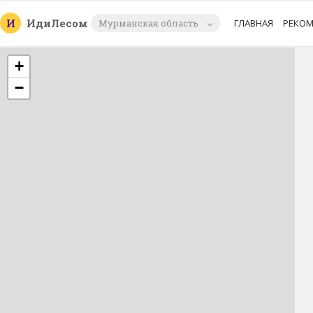
И
Иди
Лесом
Мурманская область
ГЛАВНАЯ
РЕКО
+
−