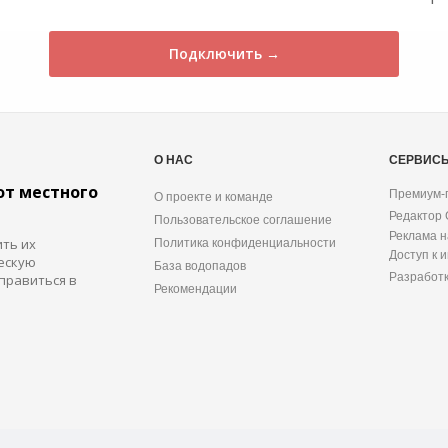
Подключить →
О НАС
СЕРВИС
от местного
Премиум-
О проекте и команде
Редактор
Пользовательское соглашение
Реклама н
ить их
Политика конфиденциальности
Доступ к 
ескую
База водопадов
Разработ
правиться в
Рекомендации