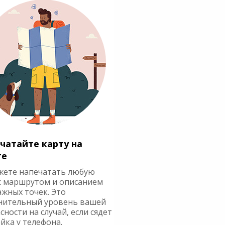
чатайте карту на
ге
жете напечатать любую
с маршрутом и описанием
ажных точек. Это
нительный уровень вашей
сности на случай, если сядет
йка у телефона.