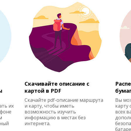
Скачивайте описание с
Распе
ы
картой в PDF
бума
Скачайте pdf-описание маршрута
Вы мо
ать их
и карту, чтобы иметь
карту 
ефоне
возможность изучить
всех в
м
информацию в местах без
допол
жный
интернета.
безопа
батаре