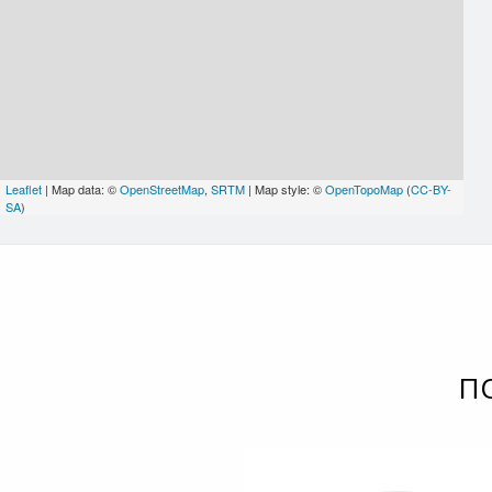
Leaflet
| Map data: ©
OpenStreetMap
,
SRTM
| Map style: ©
OpenTopoMap
(
CC-BY-
SA
)
П