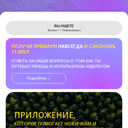
Leaflet
ВЫ ИЩЕТЕ
Вулкан • г Североморск
ПОЛУЧИ ПРЕМИУМ
НАВСЕГДА
И СЭКОНОМЬ
11.000 Р
ОТВЕТЬ НА НАШИ ВОПРОСЫ О ТОМ КАК ТЫ
ПУТЕШЕСТВУЕШЬ И ИСПОЛЬЗУЕШЬ ИДИЛЕСОМ
Подробнее →
ПРИЛОЖЕНИЕ,
КОТОРОЕ ПОМОГАЕТ НОВИЧКАМ И