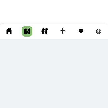
ПОДКЛЮЧИТЕ ДЛЯ СЕБЯ
ПРЕМИУМ
С премиум аккаунтом Вы сможете
скачивать треки в разных форматах для мобильных карт
и навигаторов
распечатывать маршруты и сохранять их в pdf,
копировать треки с сайта в свою библиотеку
наслаждаться сайтом без рекламы
помочь проекту и почувствовать себя лучше