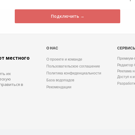
Подключить →
О НАС
СЕРВИС
от местного
Премиум-
О проекте и команде
Редактор
Пользовательское соглашение
Реклама н
ить их
Политика конфиденциальности
Доступ к 
ескую
База водопадов
Разработ
правиться в
Рекомендации