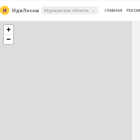
И
Иди
Лесом
Мурманская область
ГЛАВНАЯ
РЕКО
+
−