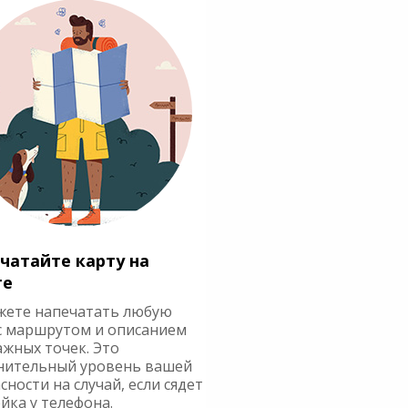
чатайте карту на
ге
жете напечатать любую
с маршрутом и описанием
ажных точек. Это
нительный уровень вашей
сности на случай, если сядет
йка у телефона.