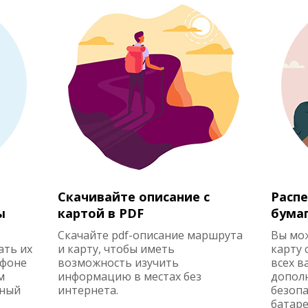
Скачивайте описание с
Распе
ы
картой в PDF
бума
Скачайте pdf-описание маршрута
Вы мо
ать их
и карту, чтобы иметь
карту 
ефоне
возможность изучить
всех в
м
информацию в местах без
допол
жный
интернета.
безопа
батаре