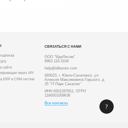
Ы
СВЯЗАТЬСЯ С НАМИ
подписка
ООО "ИдиЛесом"
8962-116-3104
 GPX
а сайте
help@idilesom.com
инфомации через API
693023, г. Южно-Сахалинск, ул.
ка ERP и CRM систем
Алексея Максимовича Горького, д
25 "IT-Парк Сахалин"
ИНН 6501287651, ОГРН
1166501059636
Все контакты
?