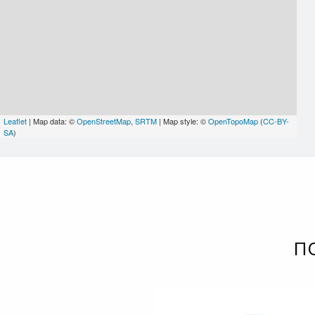
Leaflet
| Map data: ©
OpenStreetMap
,
SRTM
| Map style: ©
OpenTopoMap
(
CC-BY-
SA
)
П