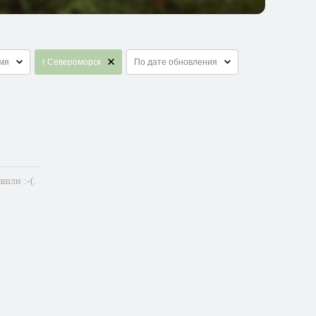
емя
г Североморск
По дате обновления
шли :-(.