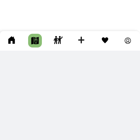
ПОДКЛЮЧИТЕ ДЛЯ СЕБЯ
ПРЕМИУМ
С премиум аккаунтом Вы сможете
скачивать треки в разных форматах для мобильных карт
и навигаторов
распечатывать маршруты и сохранять их в pdf,
копировать треки с сайта в свою библиотеку
наслаждаться сайтом без рекламы
помочь проекту и почувствовать себя лучше