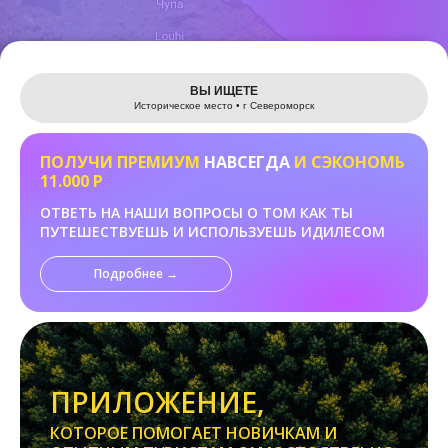
Leaflet
ВЫ ИЩЕТЕ
Историческое место • г Североморск
ПОЛУЧИ ПРЕМИУМ
НАВСЕГДА
И СЭКОНОМЬ
11.000 Р
ОТВЕТЬ НА НАШИ ВОПРОСЫ О ТОМ КАК ТЫ
ПУТЕШЕСТВУЕШЬ И ИСПОЛЬЗУЕШЬ ИДИЛЕСОМ
Подробнее →
ПРИЛОЖЕНИЕ,
КОТОРОЕ ПОМОГАЕТ НОВИЧКАМ И