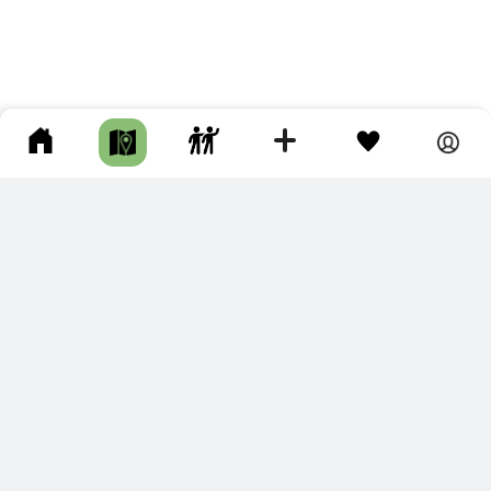
ПОДКЛЮЧИТЕ ДЛЯ СЕБЯ
ПРЕМИУМ
С премиум аккаунтом Вы сможете
скачивать треки в разных форматах для мобильных карт
и навигаторов
распечатывать маршруты и сохранять их в pdf,
копировать треки с сайта в свою библиотеку
наслаждаться сайтом без рекламы
помочь проекту и почувствовать себя лучше