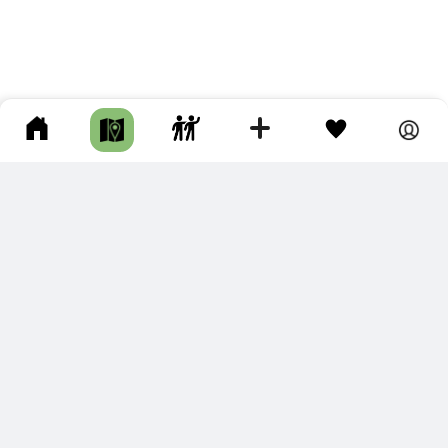
ПОДКЛЮЧИТЕ ДЛЯ СЕБЯ
ПРЕМИУМ
С премиум аккаунтом Вы сможете
скачивать треки в разных форматах для мобильных карт
и навигаторов
распечатывать маршруты и сохранять их в pdf,
копировать треки с сайта в свою библиотеку
наслаждаться сайтом без рекламы
помочь проекту и почувствовать себя лучше