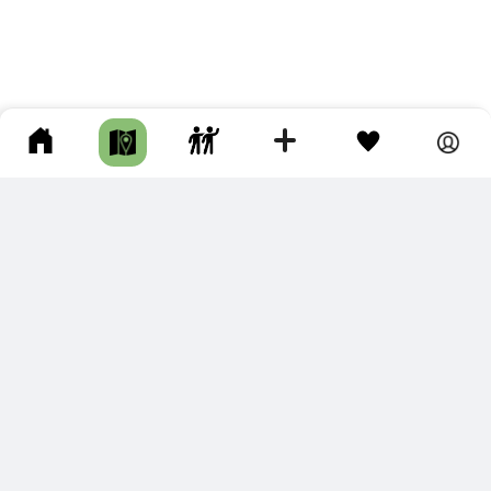
ПОДКЛЮЧИТЕ ДЛЯ СЕБЯ
ПРЕМИУМ
С премиум аккаунтом Вы сможете
скачивать треки в разных форматах для мобильных карт
и навигаторов
распечатывать маршруты и сохранять их в pdf,
копировать треки с сайта в свою библиотеку
наслаждаться сайтом без рекламы
помочь проекту и почувствовать себя лучше