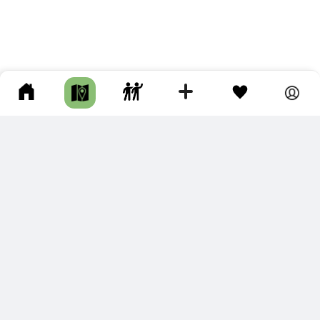
ПОДКЛЮЧИТЕ ДЛЯ СЕБЯ
ПРЕМИУМ
С премиум аккаунтом Вы сможете
скачивать треки в разных форматах для мобильных карт
и навигаторов
распечатывать маршруты и сохранять их в pdf,
копировать треки с сайта в свою библиотеку
наслаждаться сайтом без рекламы
помочь проекту и почувствовать себя лучше