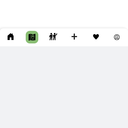
ПОДКЛЮЧИТЕ ДЛЯ СЕБЯ
ПРЕМИУМ
С премиум аккаунтом Вы сможете
скачивать треки в разных форматах для мобильных карт
и навигаторов
распечатывать маршруты и сохранять их в pdf,
копировать треки с сайта в свою библиотеку
наслаждаться сайтом без рекламы
помочь проекту и почувствовать себя лучше