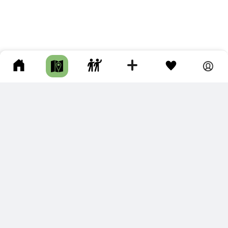
ПОДКЛЮЧИТЕ ДЛЯ СЕБЯ
ПРЕМИУМ
С премиум аккаунтом Вы сможете
скачивать треки в разных форматах для мобильных карт
и навигаторов
распечатывать маршруты и сохранять их в pdf,
копировать треки с сайта в свою библиотеку
наслаждаться сайтом без рекламы
помочь проекту и почувствовать себя лучше