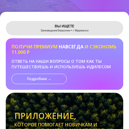
Leaflet
ВЫ ИЩЕТЕ
Заповедник/Заказник • г Мурманск
ПОЛУЧИ ПРЕМИУМ
НАВСЕГДА
И СЭКОНОМЬ
11.000 Р
ОТВЕТЬ НА НАШИ ВОПРОСЫ О ТОМ КАК ТЫ
ПУТЕШЕСТВУЕШЬ И ИСПОЛЬЗУЕШЬ ИДИЛЕСОМ
Подробнее →
ПРИЛОЖЕНИЕ,
КОТОРОЕ ПОМОГАЕТ НОВИЧКАМ И