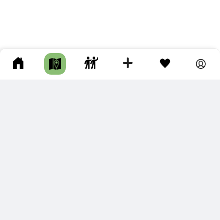
ПОДКЛЮЧИТЕ ДЛЯ СЕБЯ
ПРЕМИУМ
С премиум аккаунтом Вы сможете
скачивать треки в разных форматах для мобильных карт
и навигаторов
распечатывать маршруты и сохранять их в pdf,
копировать треки с сайта в свою библиотеку
наслаждаться сайтом без рекламы
помочь проекту и почувствовать себя лучше