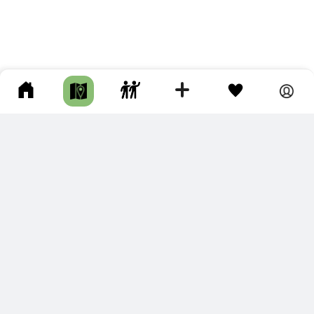
ПОДКЛЮЧИТЕ ДЛЯ СЕБЯ
ПРЕМИУМ
С премиум аккаунтом Вы сможете
скачивать треки в разных форматах для мобильных карт
и навигаторов
распечатывать маршруты и сохранять их в pdf,
копировать треки с сайта в свою библиотеку
наслаждаться сайтом без рекламы
помочь проекту и почувствовать себя лучше