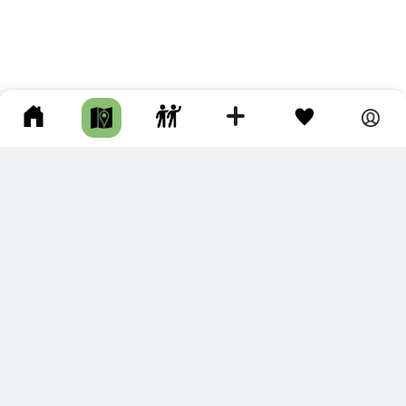
ПОДКЛЮЧИТЕ ДЛЯ СЕБЯ
ПРЕМИУМ
С премиум аккаунтом Вы сможете
скачивать треки в разных форматах для мобильных карт
и навигаторов
распечатывать маршруты и сохранять их в pdf,
копировать треки с сайта в свою библиотеку
наслаждаться сайтом без рекламы
помочь проекту и почувствовать себя лучше