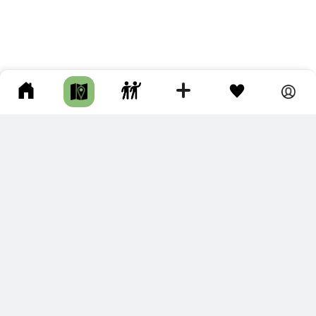
ПОДКЛЮЧИТЕ ДЛЯ СЕБЯ
ПРЕМИУМ
С премиум аккаунтом Вы сможете
скачивать треки в разных форматах для мобильных карт
и навигаторов
распечатывать маршруты и сохранять их в pdf,
копировать треки с сайта в свою библиотеку
наслаждаться сайтом без рекламы
помочь проекту и почувствовать себя лучше