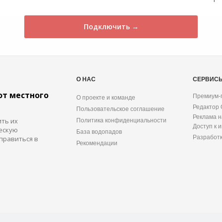
Подключить →
О НАС
СЕРВИС
от местного
Премиум-
О проекте и команде
Редактор
Пользовательское соглашение
Реклама н
ить их
Политика конфиденциальности
Доступ к 
ескую
База водопадов
Разработ
правиться в
Рекомендации