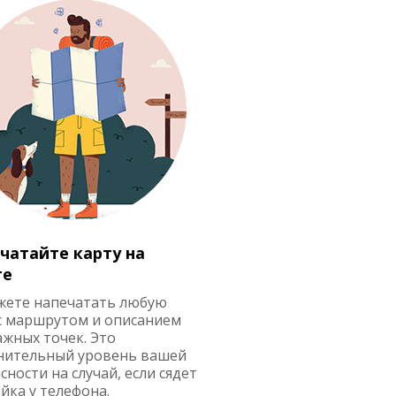
чатайте карту на
ге
жете напечатать любую
с маршрутом и описанием
ажных точек. Это
нительный уровень вашей
сности на случай, если сядет
йка у телефона.