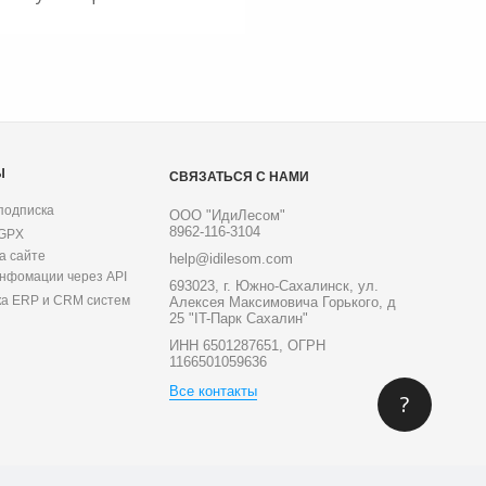
Ы
СВЯЗАТЬСЯ С НАМИ
подписка
ООО "ИдиЛесом"
8962-116-3104
 GPX
а сайте
help@idilesom.com
инфомации через API
693023, г. Южно-Сахалинск, ул.
ка ERP и CRM систем
Алексея Максимовича Горького, д
25 "IT-Парк Сахалин"
ИНН 6501287651, ОГРН
1166501059636
Все контакты
?