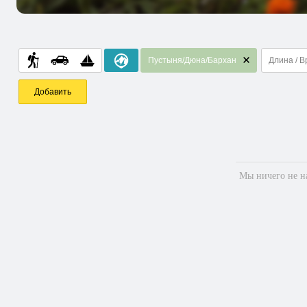
Пустыня/Дюна/Бархан
Длина / 
Добавить
Мы ничего не на