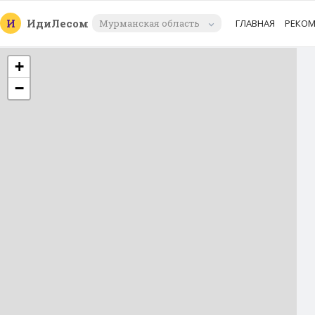
И
Иди
Лесом
Мурманская область
ГЛАВНАЯ
РЕКО
+
−