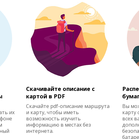
Скачивайте описание с
Распе
ы
картой в PDF
бума
Скачайте pdf-описание маршрута
Вы мо
ать их
и карту, чтобы иметь
карту 
ефоне
возможность изучить
всех в
м
информацию в местах без
допол
жный
интернета.
безопа
батаре