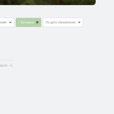
Время
г Заозерск
По дате обновления
шли :-(.