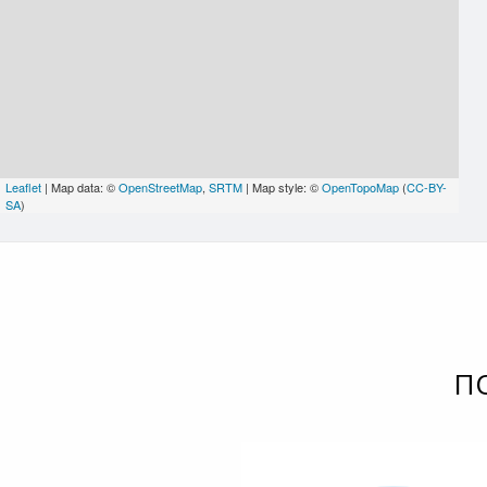
Leaflet
| Map data: ©
OpenStreetMap
,
SRTM
| Map style: ©
OpenTopoMap
(
CC-BY-
SA
)
П