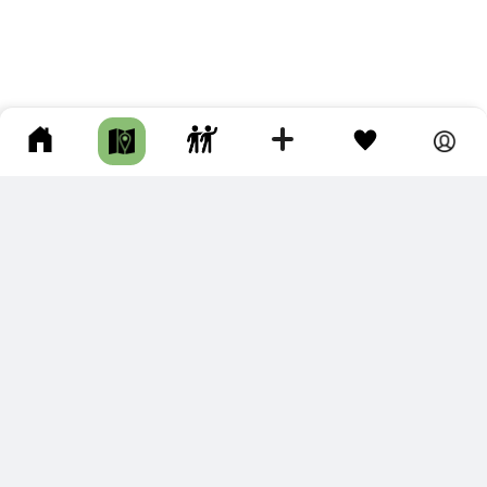
ПОДКЛЮЧИТЕ ДЛЯ СЕБЯ
ПРЕМИУМ
С премиум аккаунтом Вы сможете
скачивать треки в разных форматах для мобильных карт
и навигаторов
распечатывать маршруты и сохранять их в pdf,
копировать треки с сайта в свою библиотеку
наслаждаться сайтом без рекламы
помочь проекту и почувствовать себя лучше