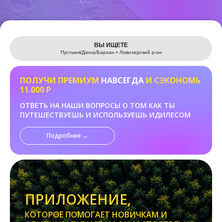
Leaflet
ВЫ ИЩЕТЕ
Пустыня/Дюна/Бархан • Ловозерский р-он
ПОЛУЧИ ПРЕМИУМ
НАВСЕГДА
И СЭКОНОМЬ
11.000 Р
ОТВЕТЬ НА НАШИ ВОПРОСЫ О ТОМ КАК ТЫ
ПУТЕШЕСТВУЕШЬ И ИСПОЛЬЗУЕШЬ ИДИЛЕСОМ
Подробнее →
ПРИЛОЖЕНИЕ,
КОТОРОЕ ПОМОГАЕТ НОВИЧКАМ И